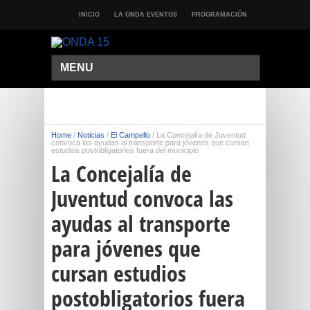
INICIO
LA ONDA EVENTOS
PROGRAMACIÓN
MENU
Home
/
Noticias
/
El Campello
/
La Concejalía de Juventud
convoca las ayudas al transporte para jóvenes que cursan
estudios postobligatorios fuera del municipio
La Concejalía de
Juventud convoca las
ayudas al transporte
para jóvenes que
cursan estudios
postobligatorios fuera