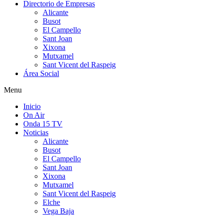
Directorio de Empresas
Alicante
Busot
El Campello
Sant Joan
Xixona
Mutxamel
Sant Vicent del Raspeig
Área Social
Menu
Inicio
On Air
Onda 15 TV
Noticias
Alicante
Busot
El Campello
Sant Joan
Xixona
Mutxamel
Sant Vicent del Raspeig
Elche
Vega Baja