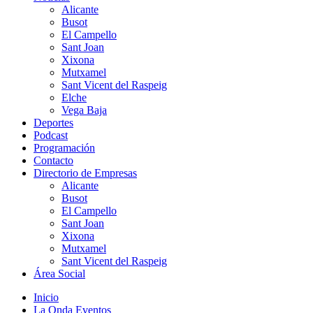
Alicante
Busot
El Campello
Sant Joan
Xixona
Mutxamel
Sant Vicent del Raspeig
Elche
Vega Baja
Deportes
Podcast
Programación
Contacto
Directorio de Empresas
Alicante
Busot
El Campello
Sant Joan
Xixona
Mutxamel
Sant Vicent del Raspeig
Área Social
Inicio
La Onda Eventos