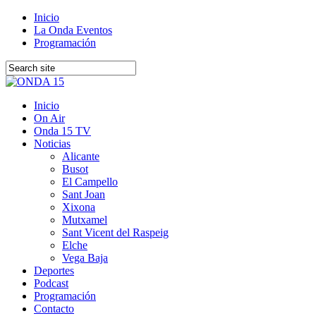
Inicio
La Onda Eventos
Programación
Inicio
On Air
Onda 15 TV
Noticias
Alicante
Busot
El Campello
Sant Joan
Xixona
Mutxamel
Sant Vicent del Raspeig
Elche
Vega Baja
Deportes
Podcast
Programación
Contacto