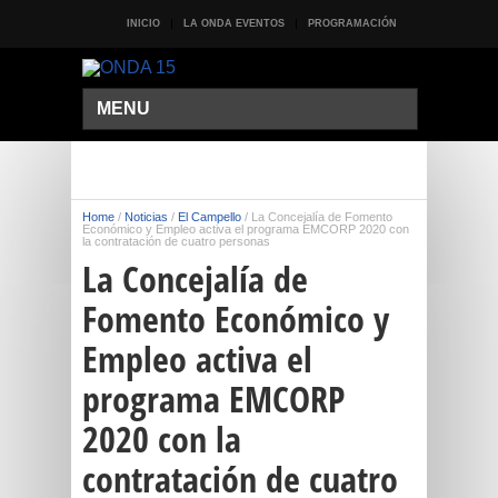
INICIO
LA ONDA EVENTOS
PROGRAMACIÓN
MENU
Home
/
Noticias
/
El Campello
/
La Concejalía de Fomento
Económico y Empleo activa el programa EMCORP 2020 con
la contratación de cuatro personas
La Concejalía de
Fomento Económico y
Empleo activa el
programa EMCORP
2020 con la
contratación de cuatro