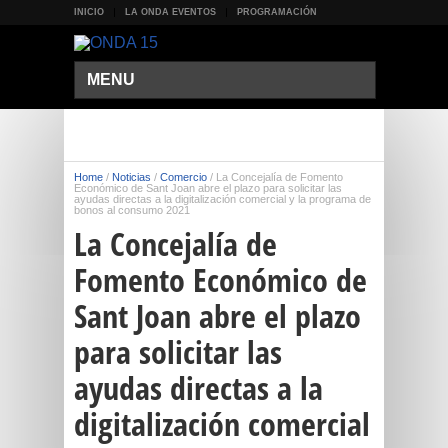
INICIO
LA ONDA EVENTOS
PROGRAMACIÓN
MENU
Home
/
Noticias
/
Comercio
/
La Concejalía de Fomento
Económico de Sant Joan abre el plazo para solicitar las
ayudas directas a la digitalización comercial y la programa de
bonos al consumo 2021
La Concejalía de
Fomento Económico de
Sant Joan abre el plazo
para solicitar las
ayudas directas a la
digitalización comercial