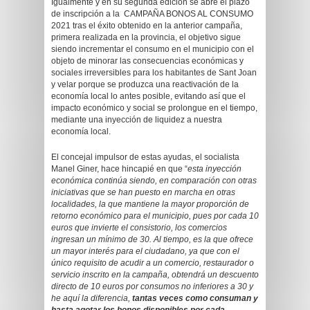
Igualmente y en su segunda edición se abre el plazo
de inscripción a la CAMPAÑA BONOS AL CONSUMO
2021 tras el éxito obtenido en la anterior campaña,
primera realizada en la provincia, el objetivo sigue
siendo incrementar el consumo en el municipio con el
objeto de minorar las consecuencias económicas y
sociales irreversibles para los habitantes de Sant Joan
y velar porque se produzca una reactivación de la
economía local lo antes posible, evitando así que el
impacto económico y social se prolongue en el tiempo,
mediante una inyección de liquidez a nuestra
economía local.
El concejal impulsor de estas ayudas, el socialista
Manel Giner, hace hincapié en que “
esta inyección
económica continúa siendo, en comparación con otras
iniciativas que se han puesto en marcha en otras
localidades, la que mantiene la mayor proporción de
retorno económico para el municipio, pues por cada 10
euros que invierte el consistorio, los comercios
ingresan un mínimo de 30. Al tiempo, es la que ofrece
un mayor interés para el ciudadano, ya que con el
único requisito de acudir a un comercio, restaurador o
servicio inscrito en la campaña, obtendrá un descuento
directo de 10 euros por consumos no inferiores a 30 y
he aquí la diferencia,
tantas veces como consuman y