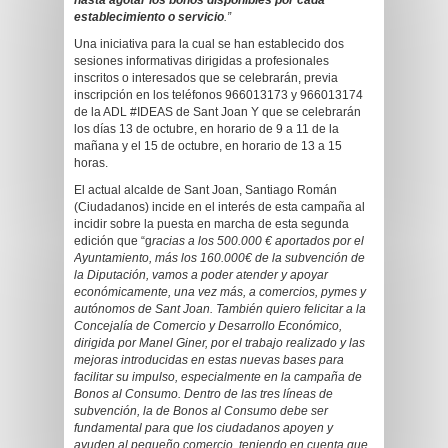
hasta agotar los bonos disponibles por cada
establecimiento o servicio
.”
Una iniciativa para la cual se han establecido dos
sesiones informativas dirigidas a profesionales
inscritos o interesados que se celebrarán, previa
inscripción en los teléfonos 966013173 y 966013174
de la ADL #IDEAS de Sant Joan Y que se celebrarán
los días 13 de octubre, en horario de 9 a 11 de la
mañana y el 15 de octubre, en horario de 13 a 15
horas.
El actual alcalde de Sant Joan, Santiago Román
(Ciudadanos) incide en el interés de esta campaña al
incidir sobre la puesta en marcha de esta segunda
edición que “g
racias a los 500.000 € aportados por el
Ayuntamiento, más los 160.000€ de la subvención de
la Diputación, vamos a poder atender y apoyar
económicamente, una vez más, a comercios, pymes y
autónomos de Sant Joan. También quiero felicitar a la
Concejalía de Comercio y Desarrollo Económico,
dirigida por Manel Giner, por el trabajo realizado y las
mejoras introducidas en estas nuevas bases para
facilitar su impulso, especialmente en la campaña de
Bonos al Consumo. Dentro de las tres líneas de
subvención, la de Bonos al Consumo debe ser
fundamental para que los ciudadanos apoyen y
ayuden al pequeño comercio, teniendo en cuenta que,