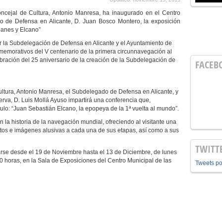
ncejal de Cultura, Antonio Manresa, ha inaugurado en el Centro
do de Defensa en Alicante, D. Juan Bosco Montero, la exposición
llanes y Elcano”
 la Subdelegación de Defensa en Alicante y el Ayuntamiento de
nmemorativos del V centenario de la primera circunnavegación al
bración del 25 aniversario de la creación de la Subdelegación de
FACEB
Cultura, Antonio Manresa, el Subdelegado de Defensa en Alicante, y
erva, D. Luis Mollá Ayuso impartirá una conferencia que,
tulo: “Juan Sebastián Elcano, la epopeya de la 1ª vuelta al mundo”.
a historia de la navegación mundial, ofreciendo al visitante una
extos e imágenes alusivas a cada una de sus etapas, así como a sus
TWITT
itarse desde el 19 de Noviembre hasta el 13 de Diciembre, de lunes
30 horas, en la Sala de Exposiciones del Centro Municipal de las
Tweets p