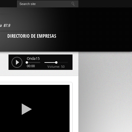
O
DIRECTORIO DE EMPRESAS
Onda15
00:00
Volume: 50