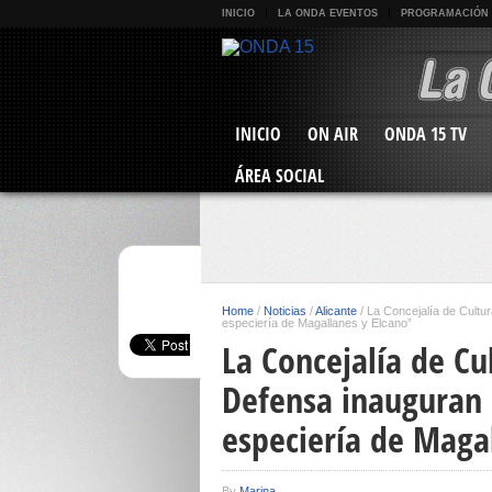
INICIO
LA ONDA EVENTOS
PROGRAMACIÓN
INICIO
ON AIR
ONDA 15 TV
ÁREA SOCIAL
Home
/
Noticias
/
Alicante
/
La Concejalía de Cultur
especiería de Magallanes y Elcano”
La Concejalía de Cu
Defensa inauguran l
especiería de Maga
By
Marina