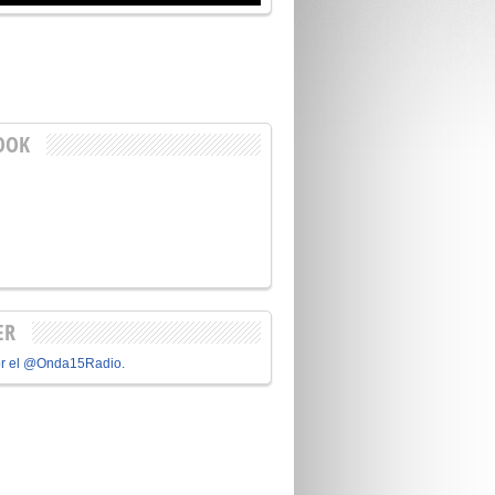
OOK
ER
or el @Onda15Radio.