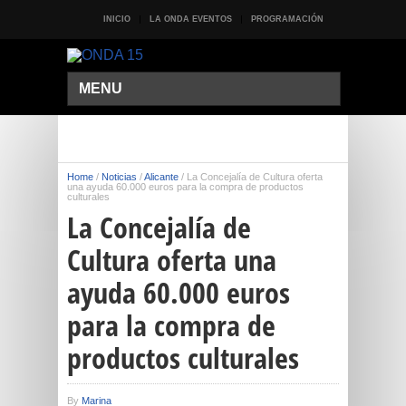
INICIO
LA ONDA EVENTOS
PROGRAMACIÓN
MENU
Home
/
Noticias
/
Alicante
/
La Concejalía de Cultura oferta
una ayuda 60.000 euros para la compra de productos
culturales
La Concejalía de
Cultura oferta una
ayuda 60.000 euros
para la compra de
productos culturales
By
Marina