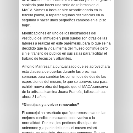
de restricciones en cuanto a movilidad y la emergencia
sanitaria para hacer una serie de reformas en el
MACA. Vamos a instalar aire acondicionado en la
tercera planta, a reparar algunas deficiencias en la
segunda y hacer unos pequeños cambios en el piso
bajo”.
Modificaciones en uno de los mostradores del
vestíbulo del inmueble y pulir suelos son otras de las
labores a realizar en este paréntesis, para lo que se ha
decidido que la vida interna del museo continúe pero
sin el tránsito de público en sus salas para facilitar el
trabajo de técnicos y albañiles.
Antonio Manresa ha puntualizado que se aprovechará
esta clausura de puertas durante las próximas
semanas para cambiar los contenidos de dos de las
exposiciones del museo, lo que se aprovechará para
exhibir nueva obra del legado que el MACA conserva
de la artista alicantina Juana Francés, fallecida hace
ahora 31 años.
“Disculpas y a volver renovados”
El concejal ha reseñado que “queremos estar en las
mejores condiciones cuando todo vuelva a la
normalidad. Por eso, les pedimos disculpas de
antemano y, a partir del lunes, el museo estará