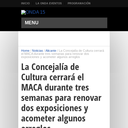
INICIO
LA ONDA EVENTOS
PROGRAMACIÓN
MENU
Home
/
Noticias
/
Alicante
/
La Concejalía de Cultura cerrará
el MACA durante tres semanas para renovar dos
exposiciones y acometer algunos arreglos
La Concejalía de
Cultura cerrará el
MACA durante tres
semanas para renovar
dos exposiciones y
acometer algunos