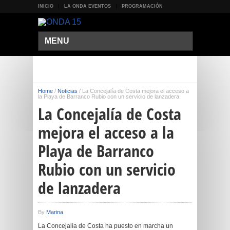
INICIO
LA ONDA EVENTOS
PROGRAMACIÓN
MENU
Home
/
Noticias
/
La Concejalía de Costa mejora el acceso a
la Playa de Barranco Rubio con un servicio de lanzadera
La Concejalía de Costa
mejora el acceso a la
Playa de Barranco
Rubio con un servicio
de lanzadera
By
Marina
La Concejalía de Costa ha puesto en marcha un