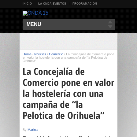
INICIO
LA ONDA EVENTOS
PROGRAMACIÓN
MENU
Home
/
Noticias
/
Comercio
/
La Concejalía de Comercio pone
en valor la hostelería con una campaña de “la Pelotica de
Orihuela”
La Concejalía de
Comercio pone en valor
la hostelería con una
campaña de “la
Pelotica de Orihuela”
By
Marina