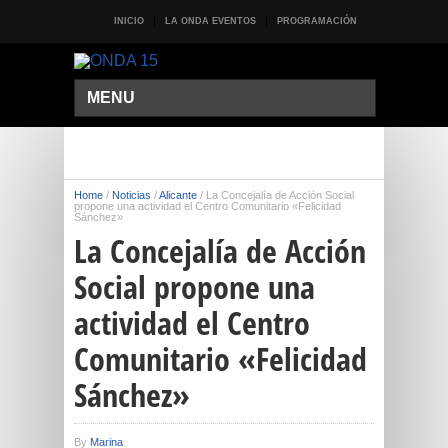
INICIO
LA ONDA EVENTOS
PROGRAMACIÓN
MENU
Home
/
Noticias
/
Alicante
/
La Concejalía de Acción Social
propone una actividad el Centro Comunitario «Felicidad
Sánchez»
La Concejalía de Acción
Social propone una
actividad el Centro
Comunitario «Felicidad
Sánchez»
By
Marina