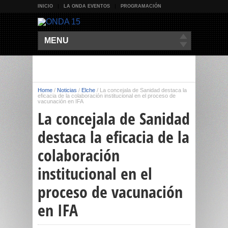
INICIO
LA ONDA EVENTOS
PROGRAMACIÓN
MENU
Home
/
Noticias
/
Elche
/
La concejala de Sanidad destaca la
eficacia de la colaboración institucional en el proceso de
vacunación en IFA
La concejala de Sanidad
destaca la eficacia de la
colaboración
institucional en el
proceso de vacunación
en IFA