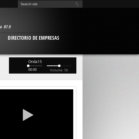
O
DIRECTORIO DE EMPRESAS
Onda15
00:00
Volume: 50