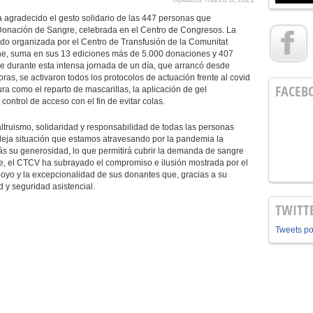
a agradecido el gesto solidario de las 447 personas que
e Donación de Sangre, celebrada en el Centro de Congresos. La
ado organizada por el Centro de Transfusión de la Comunitat
he, suma en sus 13 ediciones más de 5.000 donaciones y 407
e durante esta intensa jornada de un día, que arrancó desde
as, se activaron todos los protocolos de actuación frente al covid
FACEB
a como el reparto de mascarillas, la aplicación de gel
 control de acceso con el fin de evitar colas.
truismo, solidaridad y responsabilidad de todas las personas
eja situación que estamos atravesando por la pandemia la
ás su generosidad, lo que permitirá cubrir la demanda de sangre
rte, el CTCV ha subrayado el compromiso e ilusión mostrada por el
oyo y la excepcionalidad de sus donantes que, gracias a su
 y seguridad asistencial.
TWITT
Tweets p