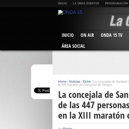
INICIO
LA ONDA EVENTOS
PROGRAMACIÓN
INICIO
ON AIR
ONDA 15 TV
ÁREA SOCIAL
Home
/
Noticias
/
Elche
/
La concejala de Sanidad a
la XIII maratón de Donación de Sangre
La concejala de San
de las 447 personas
en la XIII maratón
By
Marina