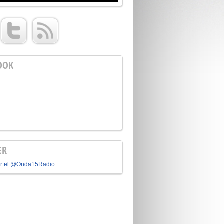
OOK
ER
or el @Onda15Radio.