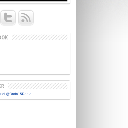
OOK
ER
or el @Onda15Radio.