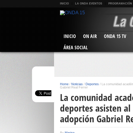
INICIO
LA ONDA EVENTOS
PROGRAMACIÓN
INICIO
ON AIR
ONDA 15 TV
ÁREA SOCIAL
Home
/
Noticias
/
Deportes
/
La comunidad académi
Gabriel Real Ferrer
La comunidad acad
deportes asisten a
adopción Gabriel Re
By
Marina