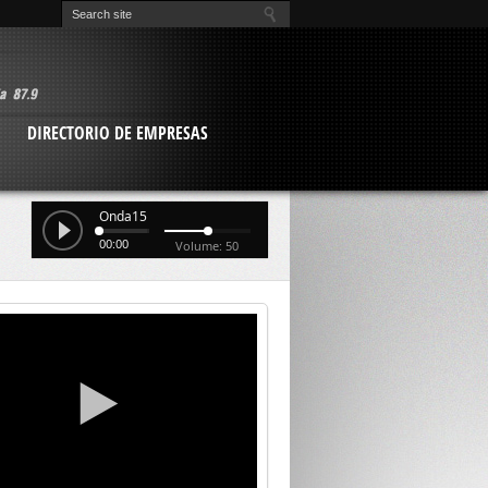
O
DIRECTORIO DE EMPRESAS
Onda15
00:00
Volume: 50