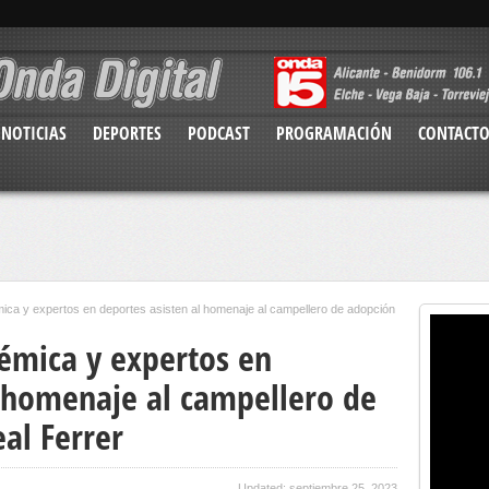
NOTICIAS
DEPORTES
PODCAST
PROGRAMACIÓN
CONTACT
ca y expertos en deportes asisten al homenaje al campellero de adopción
émica y expertos en
l homenaje al campellero de
al Ferrer
Updated: septiembre 25, 2023