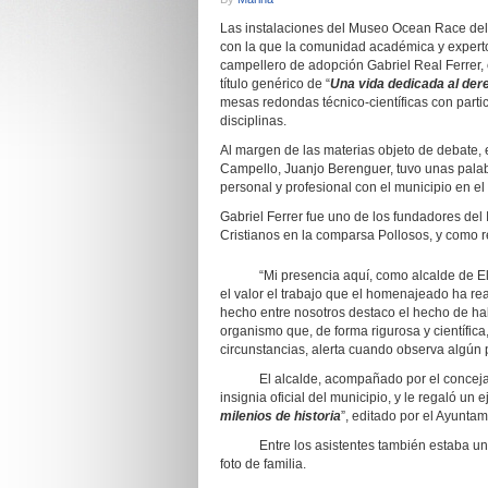
Las instalaciones del Museo Ocean Race del 
con la que la comunidad académica y experto
campellero de adopción Gabriel Real Ferrer, 
título genérico de “
Una vida dedicada al der
mesas redondas técnico-científicas con parti
disciplinas.
Al margen de las materias objeto de debate, e
Campello, Juanjo Berenguer, tuvo unas palab
personal y profesional con el municipio en el 
Gabriel Ferrer fue uno de los fundadores del I
Cristianos en la comparsa Pollosos, y como r
“Mi presencia aquí, como alcalde de El Ca
el valor el trabajo que el homenajeado ha r
hecho entre nosotros destaco el hecho de habe
organismo que, de forma rigurosa y científica
circunstancias, alerta cuando observa algún 
El alcalde, acompañado por el concejal d
insignia oficial del municipio, y le regaló un e
milenios de historia
”, editado por el Ayunt
Entre los asistentes también estaba un nut
foto de familia.