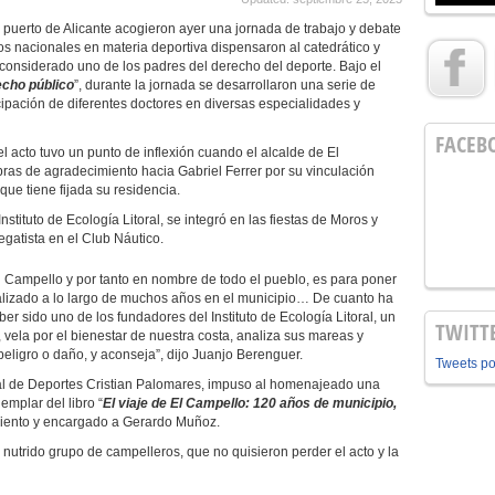
puerto de Alicante acogieron ayer una jornada de trabajo y debate
s nacionales en materia deportiva dispensaron al catedrático y
considerado uno de los padres del derecho del deporte. Bajo el
echo público
”, durante la jornada se desarrollaron una serie de
cipación de diferentes doctores en diversas especialidades y
FACEB
l acto tuvo un punto de inflexión cuando el alcalde de El
ras de agradecimiento hacia Gabriel Ferrer por su vinculación
que tiene fijada su residencia.
nstituto de Ecología Litoral, se integró en las fiestas de Moros y
egatista en el Club Náutico.
mpello y por tanto en nombre de todo el pueblo, es para poner
ealizado a lo largo de muchos años en el municipio… De cuanto ha
r sido uno de los fundadores del Instituto de Ecología Litoral, un
TWITT
, vela por el bienestar de nuestra costa, analiza sus mareas y
peligro o daño, y aconseja”, dijo Juanjo Berenguer.
Tweets p
e Deportes Cristian Palomares, impuso al homenajeado una
jemplar del libro “
El viaje de El Campello: 120 años de municipio,
amiento y encargado a Gerardo Muñoz.
rido grupo de campelleros, que no quisieron perder el acto y la