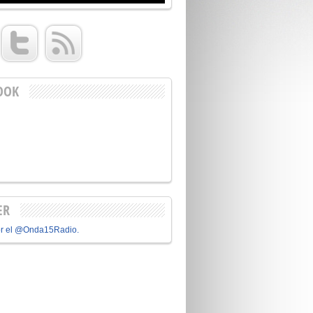
OOK
ER
or el @Onda15Radio.