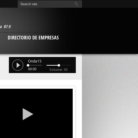
O
DIRECTORIO DE EMPRESAS
Onda15
00:00
Volume: 50