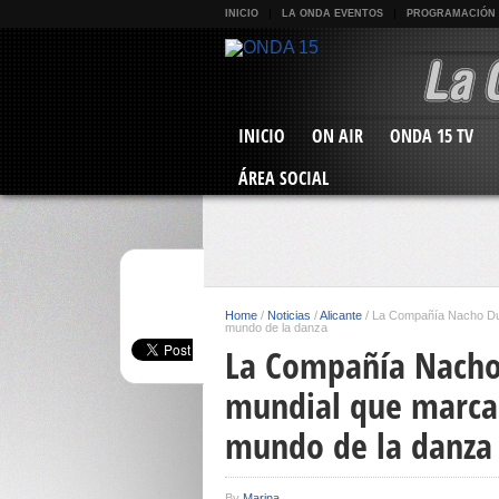
INICIO
LA ONDA EVENTOS
PROGRAMACIÓN
INICIO
ON AIR
ONDA 15 TV
ÁREA SOCIAL
Home
/
Noticias
/
Alicante
/
La Compañía Nacho Duat
mundo de la danza
La Compañía Nacho
mundial que marcará
mundo de la danza
By
Marina