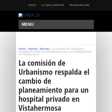
INICIO
LA ONDA EVENTOS
PROGRAMACIÓN
MENU
Home
/
Noticias
/
Alicante
/
La comisión de Urbanismo
respalda el cambio de planeamiento para un hospital privado
en Vistahermosa
La comisión de
Urbanismo respalda el
cambio de
planeamiento para un
hospital privado en
Vistahermosa