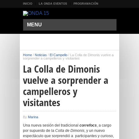
INICIO
LA ONDA EVENTOS
PROGRAMACIÓN
MENU
Home
/
Noticias
/
El Campello
/
La Colla de Dimonis vuelve a
sorprender a campelleros y visitantes
La Colla de Dimonis
vuelve a sorprender a
campelleros y
visitantes
By
Marina
Una nueva sesión del tradicional
correfocs
, a cargo
por supuesto de la
Colla de Dimonis
, y un nuevo
espectáculo que sorprendió a participantes y curioso,