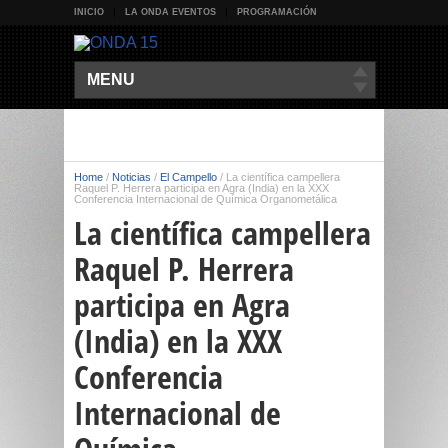
INICIO
LA ONDA EVENTOS
PROGRAMACIÓN
MENU
Home
/
Noticias
/
El Campello
/
La científica campellera
Raquel P. Herrera participa en Agra (India) en la XXX
Conferencia Internacional de Química Organometálica
La científica campellera
Raquel P. Herrera
participa en Agra
(India) en la XXX
Conferencia
Internacional de