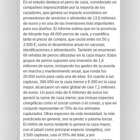
En el estudio destaca el perro de caza, considerado un
compañero imprescindible por la mayoría de los
cazadores, que genera un impacto económico en
proveedores de servicios o alimentos de 13,6 millones
de euros y es una de las inversiones más importantes
para sus dueños. El informe estima que en la provincia
de Alicante hay 48.000 perros de caza, y cuantifica
tanto el precio de compra, que oscila entre los 50 y
3.000 €, como el desembolso anual en vacunas,
identificaciones o alimentación. También se enumeran
66 rehalas de perros utilizadas en la caza mayor. Estos
grupos de perros suponen una inversión de 1,6
millones de euros, incluyendo los gastos de su puesta
en marcha y mantenimiento anual, que ronda los
20.000 euros para cada una de ellas. En cuanto a las
capturas, 386.000 en la caza menor y 6.300 en la caza
mayor, alcanzaron un valor global de casi 7,1 millones
de euros. Un poco más de 6 millones de euros los
generó la carne de caza menor, que incluye especies
cinegéticas como el zorzal común o el conejo, y que en
conjunto representan el 70% de los animales
capturados. Otras especies de esta modalidad, la más
practicada en general, son la perdiz o paloma torcaz.
El millón de euros restante lo genera la caza mayor,
con el jabalí como principal especie cinegética, con
3.500 capturas, casi el 55% del total, y por