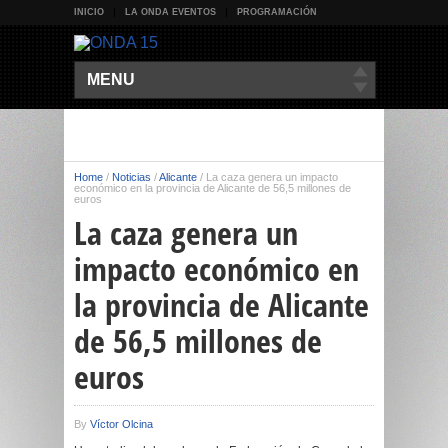
INICIO
LA ONDA EVENTOS
PROGRAMACIÓN
MENU
Home
/
Noticias
/
Alicante
/
La caza genera un impacto
económico en la provincia de Alicante de 56,5 millones de
euros
La caza genera un
impacto económico en
la provincia de Alicante
de 56,5 millones de
euros
By
Víctor Olcina