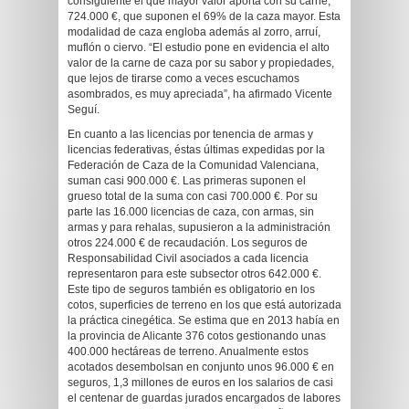
consiguiente el que mayor valor aporta con su carne,
724.000 €, que suponen el 69% de la caza mayor. Esta
modalidad de caza engloba además al zorro, arruí,
muflón o ciervo. “El estudio pone en evidencia el alto
valor de la carne de caza por su sabor y propiedades,
que lejos de tirarse como a veces escuchamos
asombrados, es muy apreciada”, ha afirmado Vicente
Seguí.
En cuanto a las licencias por tenencia de armas y
licencias federativas, éstas últimas expedidas por la
Federación de Caza de la Comunidad Valenciana,
suman casi 900.000 €. Las primeras suponen el
grueso total de la suma con casi 700.000 €. Por su
parte las 16.000 licencias de caza, con armas, sin
armas y para rehalas, supusieron a la administración
otros 224.000 € de recaudación. Los seguros de
Responsabilidad Civil asociados a cada licencia
representaron para este subsector otros 642.000 €.
Este tipo de seguros también es obligatorio en los
cotos, superficies de terreno en los que está autorizada
la práctica cinegética. Se estima que en 2013 había en
la provincia de Alicante 376 cotos gestionando unas
400.000 hectáreas de terreno. Anualmente estos
acotados desembolsan en conjunto unos 96.000 € en
seguros, 1,3 millones de euros en los salarios de casi
el centenar de guardas jurados encargados de labores