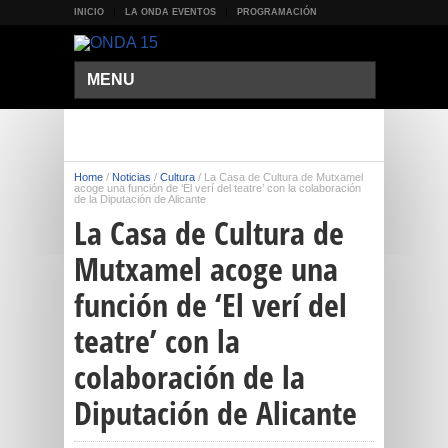
INICIO
LA ONDA EVENTOS
PROGRAMACIÓN
MENU
Home
/
Noticias
/
Cultura
/
La Casa de Cultura de Mutxamel
acoge una función de ‘El verí del teatre’ con la colaboración
de la Diputación de Alicante
La Casa de Cultura de
Mutxamel acoge una
función de ‘El verí del
teatre’ con la
colaboración de la
Diputación de Alicante