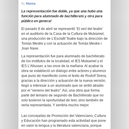
By
Marina
La representación fue doble, ya que una hubo una
función para alumnado de bachillerato y otra para
público en general
El pasado 8 de abril se representó ‘El verí del teatre’
en el auditorio de la Casa de la Cultura de Mutxamel,
una producción de L’Esclafit Teatre bajo la dirección de
Tomàs Mestre y con la actuación de Tomàs Mestre i
Joan Nave.
La representación fue para alumnado de bachillerato
de los institutos de la localidad, el IES Mutxamel y el
IES L’Allusser, a las once de la mañana. Al acabar la
obra se estableció un diálogo entre actores y alumnos
que puso de manifiesto como el texto de Rodolf Sirera,
gracias a la dirección y actuación de la nueva versión,
llegó a interesar a un alumnado que se sintió atraído
por el “veneno del teatro”. Así, una obra que forma
parte del temario de segundo de Bachillerato que no
solo tuvieron la oportunidad de leer, sino también de
verla representada. Y sentirla mucho mejor.
Las concejalías de Promoción del Valenciano, Cultura
y Educación han programado esta actividad que pone
en valor la lengua y la literatura valenciana, porque