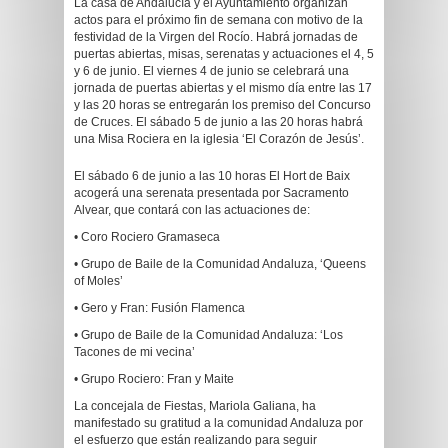
La casa de Andalucía y el Ayuntamiento organizan
actos para el próximo fin de semana con motivo de la
festividad de la Virgen del Rocío. Habrá jornadas de
puertas abiertas, misas, serenatas y actuaciones el 4, 5
y 6 de junio. El viernes 4 de junio se celebrará una
jornada de puertas abiertas y el mismo día entre las 17
y las 20 horas se entregarán los premiso del Concurso
de Cruces. El sábado 5 de junio a las 20 horas habrá
una Misa Rociera en la iglesia ‘El Corazón de Jesús’.
El sábado 6 de junio a las 10 horas El Hort de Baix
acogerá una serenata presentada por Sacramento
Alvear, que contará con las actuaciones de:
• Coro Rociero Gramaseca
• Grupo de Baile de la Comunidad Andaluza, ‘Queens
of Moles’
• Gero y Fran: Fusión Flamenca
• Grupo de Baile de la Comunidad Andaluza: ‘Los
Tacones de mi vecina’
• Grupo Rociero: Fran y Maite
La concejala de Fiestas, Mariola Galiana, ha
manifestado su gratitud a la comunidad Andaluza por
el esfuerzo que están realizando para seguir