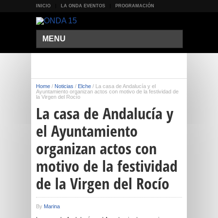
INICIO
LA ONDA EVENTOS
PROGRAMACIÓN
MENU
Home
/
Noticias
/
Elche
/
La casa de Andalucía y el
Ayuntamiento organizan actos con motivo de la festividad de
la Virgen del Rocío
La casa de Andalucía y
el Ayuntamiento
organizan actos con
motivo de la festividad
de la Virgen del Rocío
By
Marina