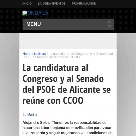
INICIO
LA ONDA EVENTOS
PROGRAMACIÓN
MENU
Home
/
Noticias
/
La candidatura al Congreso y al Senado del
PSOE de Alicante se reúne con CCOO
La candidatura al
Congreso y al Senado
del PSOE de Alicante se
reúne con CCOO
By
Marina
Alejandro Soler: “Tenemos la responsabilidad de
hacer una labor conjunta de movilización para votar
a la izquierda y seguir mejorando las condiciones de