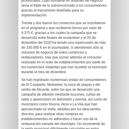
provinciales, cuyo montante en volumen de negocio
sería el triple de lo subvencionado a los consumidores
gracias al mecanismo diseñado para su
implementación.
Treinta y dos fueron los comercios que se inscribieron
en el programa y que recibieron bonos por valor de
9.375 €, gracias a los cuales la campaña que se
desarrolló entre finales de noviembre y el 20 de
diciembre del 2020 ha tenido una repercusión de más
de 330.000 € en el acumulado, si atendemos sólo al
volumen de negocio de estos comercios y
restauradores. Hay que sumar además el consumo
realizado en el resto de establecimientos por parte de
los numerosos visitantes que han acudido al municipio
durante el mes de diciembre.
Se han registrado numerosas visitas de consumidores
de El Campello, Mutxamel, la zona de playas y del
centro de Alicante, entre los que se desarrolló una
campaña de difusión mediante buzoneo, cuñas de
radio y apariciones en televisión y prensa, así como de
municipios como Xixona, Alcoi o La Vila que han
aprovechado su visita, atraídos por los descuentos
directos, para realizar otras compras en
establecimientos no adheridos o hacer uso de la
restauración variada del municipio. Un incremento de
la renta municipal difícilmente calculable en estos