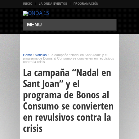
INICIO
LA ONDA EVENTOS
PROGRAMACIÓN
MENU
Home
/
Noticias
/
La campaña “Nadal en Sant Joan” y el
programa de Bonos al Consumo se convierten en revulsivos
contra la crisis
La campaña “Nadal en
Sant Joan” y el
programa de Bonos al
Consumo se convierten
en revulsivos contra la
crisis