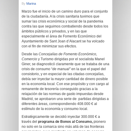
By
Marina
Marzo fue el inicio de un camino duro para el conjunto
de la ciudadanía. A la crisis sanitaria tuvimos que
sumar las crisis económica y social de la pandemia
contra las que seguimos combatiendo desde todos los
ámbitos públicos y privados, y en las que
especialmente el área de Fomento Económico del
Ayuntamiento de Sant Joan d’Alacant se ha volcado
con el fin de minimizar sus efectos.
Desde las
Concejalías de Fomento Económico,
Comercio
y Turismo dirigidas por el socialista Manel
Giner, se diagnosticó claramente que se trataba de una
crisis de consumo “
de
manual”
en la que el papel del
consistorio, y en especial de las citadas concejalías,
debía ser inyectar la mayor cantidad de dinero posible
en la economía local. Con ese propósito y con cargo al
remanente de tesorería conseguido gracias a la
relajación de las normas de gasto impuestas desde
Madrid, se aprobaron una serie de partidas dirigidas a
diferentes áreas, correspondiendo 408.000 € al
estímulo de la economía y consumo local.
Estratégicamente se decidió inyectar 300.000 € a
través del
programa de Bonos al Consumo,
pionero
no solo en la comarca sino más allá de las fronteras