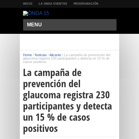
INICIO
LA ONDA EVENTOS
PROGRAMACIÓN
MENU
Home
/
Noticias
/
Alicante
/
La campaña de prevención del
glaucoma registra 230 participantes y detecta un 15 % de
casos positivos
La campaña de
prevención del
glaucoma registra 230
participantes y detecta
un 15 % de casos
positivos