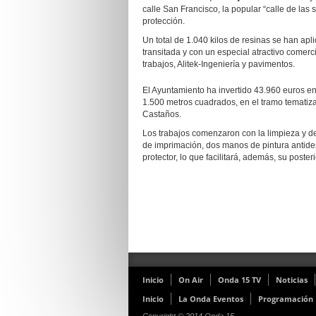
calle San Francisco, la popular “calle de las 
protección.
Un total de 1.040 kilos de resinas se han apli
transitada y con un especial atractivo comerc
trabajos, Alitek-Ingeniería y pavimentos.
El Ayuntamiento ha invertido 43.960 euros en
1.500 metros cuadrados, en el tramo tematiza
Castaños.
Los trabajos comenzaron con la limpieza y de
de imprimación, dos manos de pintura antides
protector, lo que facilitará, además, su poster
Inicio
On Air
Onda 15 TV
Noticias
Inicio
La Onda Eventos
Programación