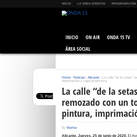
INICIO
LA ONDA EVENTOS
PROGRAMACIÓN
INICIO
ON AIR
ONDA 15 TV
ÁREA SOCIAL
Home
/
Noticias
/
Alicante
/
La calle “de la setas” 
imprimación y capa protectora
La calle “de la set
remozado con un to
pintura, imprimaci
By
Marina
Alicante. Jueves, 25 de junio de 2020.
El Ay