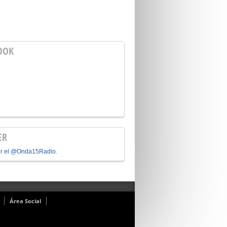
OOK
ER
or el @Onda15Radio.
Área Social