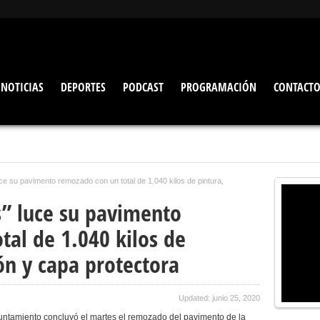
NOTICIAS
DEPORTES
PODCAST
PROGRAMACIÓN
CONTACT
luce su pavimento remozado con un total de 1.040 kilos de pintura,
as” luce su pavimento
tal de 1.040 kilos de
ón y capa protectora
Updated: junio 25, 2020
untamiento concluyó el martes el remozado del pavimento de la