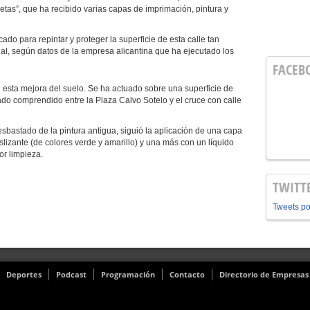
setas”, que ha recibido varias capas de imprimación, pintura y
cado para repintar y proteger la superficie de esta calle tan
ial, según datos de la empresa alicantina que ha ejecutado los
FACEB
 esta mejora del suelo. Se ha actuado sobre una superficie de
do comprendido entre la Plaza Calvo Sotelo y el cruce con calle
sbastado de la pintura antigua, siguió la aplicación de una capa
lizante (de colores verde y amarillo) y una más con un líquido
ior limpieza.
TWITT
Tweets p
Deportes
Podcast
Programación
Contacto
Directorio de Empresas