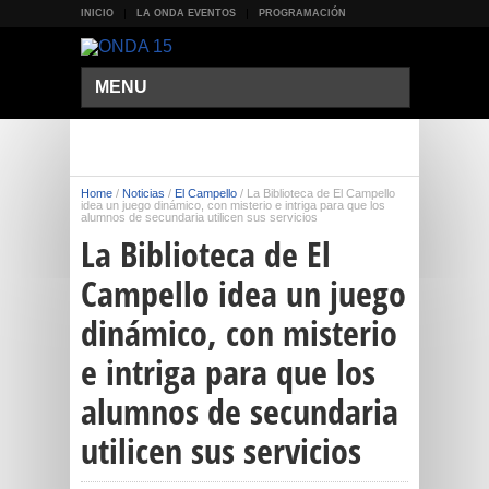
INICIO
LA ONDA EVENTOS
PROGRAMACIÓN
MENU
Home
/
Noticias
/
El Campello
/
La Biblioteca de El Campello
idea un juego dinámico, con misterio e intriga para que los
alumnos de secundaria utilicen sus servicios
La Biblioteca de El
Campello idea un juego
dinámico, con misterio
e intriga para que los
alumnos de secundaria
utilicen sus servicios