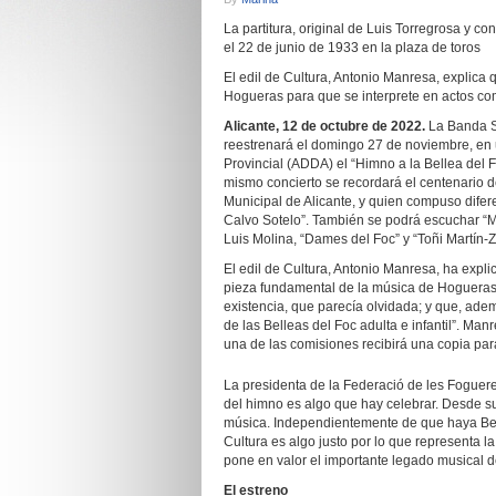
La partitura, original de Luis Torregrosa y c
el 22 de junio de 1933 en la plaza de toros
El edil de Cultura, Antonio Manresa, explica
Hogueras para que se interprete en actos co
Alicante, 12 de octubre de 2022.
La Banda Si
reestrenará el domingo 27 de noviembre, en 
Provincial (ADDA) el “Himno a la Bellea del F
mismo concierto se recordará el centenario d
Municipal de Alicante, y quien compuso dife
Calvo Sotelo”. También se podrá escuchar “Ma
Luis Molina, “Dames del Foc” y “Toñi Martín-Z
El edil de Cultura, Antonio Manresa, ha expli
pieza fundamental de la música de Hogueras,
existencia, que parecía olvidada; y que, ade
de las Belleas del Foc adulta e infantil”. M
una de las comisiones recibirá una copia par
La presidenta de la Federació de les Foguere
del himno es algo que hay celebrar. Desde s
música. Independientemente de que haya Belle
Cultura es algo justo por lo que representa la
pone en valor el importante legado musical d
El estreno