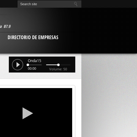
O
DIRECTORIO DE EMPRESAS
Onda15
00:00
Volume: 50