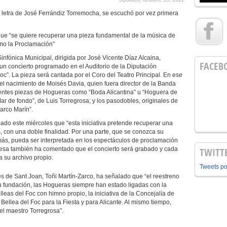
on letra de José Ferrándiz Torremocha, se escuchó por vez primera
 que “se quiere recuperar una pieza fundamental de la música de
mo la Proclamación”
nfónica Municipal, dirigida por José Vicente Díaz Alcaina,
FACEB
un concierto programado en el Auditorio de la Diputación
oc”. La pieza será cantada por el Coro del Teatro Principal. En ese
el nacimiento de Moisés Davia, quien fuera director de la Banda
rentes piezas de Hogueras como “Boda Alicantina” u “Hoguera de
r de fondo”, de Luis Torregrosa; y los pasodobles, originales de
arco Marín”.
cado este miércoles que “esta iniciativa pretende recuperar una
 con una doble finalidad. Por una parte, que se conozca su
más, pueda ser interpretada en los espectáculos de proclamación
anresa también ha comentado que el concierto será grabado y cada
TWITT
a su archivo propio.
Tweets p
s de Sant Joan, Toñi Martín-Zarco, ha señalado que “el reestreno
u fundación, las Hogueras siempre han estado ligadas con la
as del Foc con himno propio, la iniciativa de la Concejalía de
 Bellea del Foc para la Fiesta y para Alicante. Al mismo tiempo,
el maestro Torregrosa”.