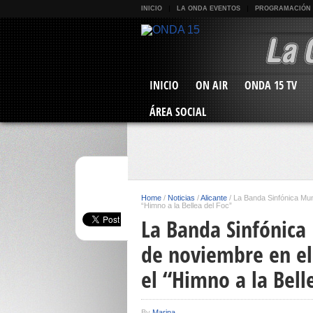
INICIO
LA ONDA EVENTOS
PROGRAMACIÓN
INICIO
ON AIR
ONDA 15 TV
ÁREA SOCIAL
Home
/
Noticias
/
Alicante
/
La Banda Sinfónica Muni
“Himno a la Bellea del Foc”
La Banda Sinfónica 
de noviembre en el
el “Himno a la Bell
By
Marina