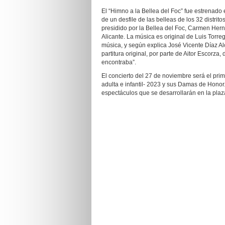
El “Himno a la Bellea del Foc” fue estrenado 
de un desfile de las belleas de los 32 distrit
presidido por la Bellea del Foc, Carmen Hern
Alicante. La música es original de Luis Torre
música, y según explica José Vicente Díaz Alc
partitura original, por parte de Aitor Escorza
encontraba”.
El concierto del 27 de noviembre será el pri
adulta e infantil- 2023 y sus Damas de Honor
espectáculos que se desarrollarán en la plaza