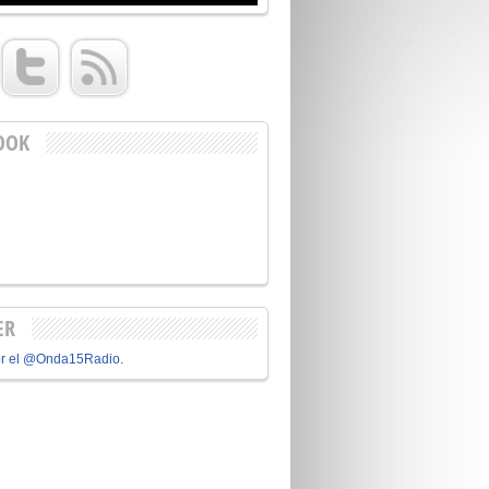
OOK
ER
or el @Onda15Radio.