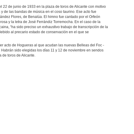
el 22 de junio de 1933 en la plaza de toros de Alicante con motivo
os y de las bandas de música en el coso taurino. Ese acto fue
ández Flores, de Benalúa. El himno fue cantado por el Orfeón
grosa y la letra de José Ferrándiz Torremocha. En el caso de la
aina, “ha sido preciso un exhaustivo trabajo de transcripción de la
, debido al precario estado de conservación en el que se
mer acto de Hogueras al que acudan las nuevas Belleas del Foc -
. Habrán sido elegidas los días 11 y 12 de noviembre en sendos
 de toros de Alicante.