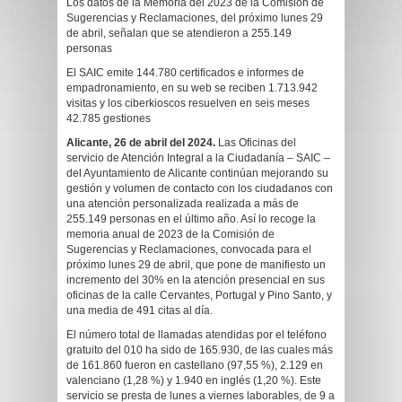
Los datos de la Memoria del 2023 de la Comisión de
Sugerencias y Reclamaciones, del próximo lunes 29
de abril, señalan que se atendieron a 255.149
personas
El SAIC emite 144.780 certificados e informes de
empadronamiento, en su web se reciben 1.713.942
visitas y los ciberkioscos resuelven en seis meses
42.785 gestiones
Alicante, 26 de abril del 2024.
Las Oficinas del
servicio de Atención Integral a la Ciudadanía – SAIC –
del Ayuntamiento de Alicante continúan mejorando su
gestión y volumen de contacto con los ciudadanos con
una atención personalizada realizada a más de
255.149 personas en el último año. Así lo recoge la
memoria anual de 2023 de la Comisión de
Sugerencias y Reclamaciones, convocada para el
próximo lunes 29 de abril, que pone de manifiesto un
incremento del 30% en la atención presencial en sus
oficinas de la calle Cervantes, Portugal y Pino Santo, y
una media de 491 citas al día.
El número total de llamadas atendidas por el teléfono
gratuito del 010 ha sido de 165.930, de las cuales más
de 161.860 fueron en castellano (97,55 %), 2.129 en
valenciano (1,28 %) y 1.940 en inglés (1,20 %). Este
servicio se presta de lunes a viernes laborables, de 9 a