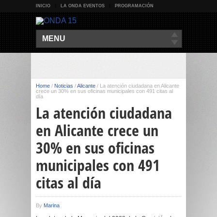
INICIO
LA ONDA EVENTOS
PROGRAMACIÓN
MENU
Home
/
Noticias
/
Alicante
/
La atención ciudadana en Alicante
crece un 30% en sus oficinas municipales con 491 citas al
día
La atención ciudadana
en Alicante crece un
30% en sus oficinas
municipales con 491
citas al día
By
Marina