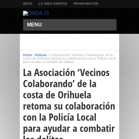
INICIO
LA ONDA EVENTOS
PROGRAMACIÓN
MENU
Home
/
Noticias
/
La Asociación ‘Vecinos Colaborando’ de la
costa de Orihuela retoma su colaboración con la Policía Local
para ayudar a combatir los delitos
La Asociación ‘Vecinos
Colaborando’ de la
costa de Orihuela
retoma su colaboración
con la Policía Local
para ayudar a combatir