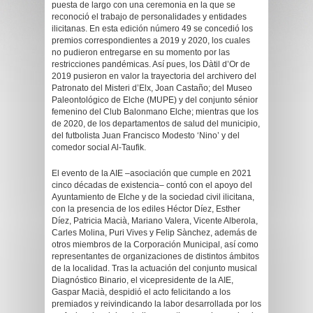
puesta de largo con una ceremonia en la que se
reconoció el trabajo de personalidades y entidades
ilicitanas. En esta edición número 49 se concedió los
premios correspondientes a 2019 y 2020, los cuales
no pudieron entregarse en su momento por las
restricciones pandémicas. Así pues, los Dàtil d’Or de
2019 pusieron en valor la trayectoria del archivero del
Patronato del Misteri d’Elx, Joan Castaño; del Museo
Paleontológico de Elche (MUPE) y del conjunto sénior
femenino del Club Balonmano Elche; mientras que los
de 2020, de los departamentos de salud del municipio,
del futbolista Juan Francisco Modesto ‘Nino’ y del
comedor social Al-Taufik.
El evento de la AIE –asociación que cumple en 2021
cinco décadas de existencia– contó con el apoyo del
Ayuntamiento de Elche y de la sociedad civil ilicitana,
con la presencia de los ediles Héctor Díez, Esther
Díez, Patricia Macià, Mariano Valera, Vicente Alberola,
Carles Molina, Puri Vives y Felip Sànchez, además de
otros miembros de la Corporación Municipal, así como
representantes de organizaciones de distintos ámbitos
de la localidad. Tras la actuación del conjunto musical
Diagnóstico Binario, el vicepresidente de la AIE,
Gaspar Macià, despidió el acto felicitando a los
premiados y reivindicando la labor desarrollada por los