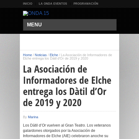
INICIO
LA ONDA EVENTOS
PROGRAMACIÓN
MENU
Home
/
Noticias
/
Elche
/
La Asociación de Informadores de
Elche entrega los Dàtil d’Or de 2019 y 2020
La Asociación de
Informadores de Elche
entrega los Dàtil d’Or
de 2019 y 2020
By
Marina
Los Dàtil d’Or vuelven al Gran Teatro. Los veteranos
galardones otorgados por la Asociación de
Informadores de Elche (AIE) celebraron anoche su