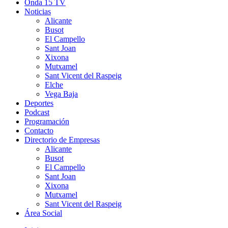
Onda 15 TV
Noticias
Alicante
Busot
El Campello
Sant Joan
Xixona
Mutxamel
Sant Vicent del Raspeig
Elche
Vega Baja
Deportes
Podcast
Programación
Contacto
Directorio de Empresas
Alicante
Busot
El Campello
Sant Joan
Xixona
Mutxamel
Sant Vicent del Raspeig
Área Social