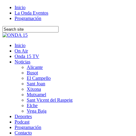
Inicio
La Onda Eventos
Programación
Inicio
On Air
Onda 15 TV
Noticias
Alicante
Busot
El Campello
Sant Joan
Xixona
Mutxamel
Sant Vicent del Raspeig
Elche
Vega Baja
Deportes
Podcast
Programación
Contacto