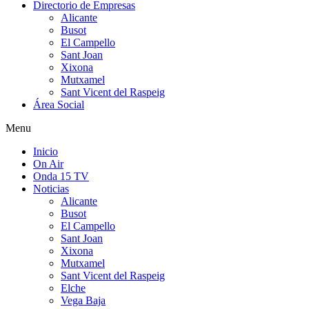
Directorio de Empresas
Alicante
Busot
El Campello
Sant Joan
Xixona
Mutxamel
Sant Vicent del Raspeig
Área Social
Menu
Inicio
On Air
Onda 15 TV
Noticias
Alicante
Busot
El Campello
Sant Joan
Xixona
Mutxamel
Sant Vicent del Raspeig
Elche
Vega Baja