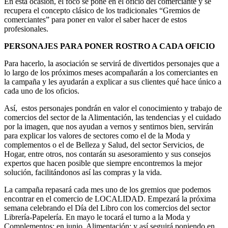
En esta ocasión, el foco se pone en el oficio del comerciante y se
recupera el concepto clásico de los tradicionales “Gremios de
comerciantes” para poner en valor el saber hacer de estos
profesionales.
PERSONAJES PARA PONER ROSTRO A CADA OFICIO
Para hacerlo, la asociación se servirá de divertidos personajes que a
lo largo de los próximos meses acompañarán a los comerciantes en
la campaña y les ayudarán a explicar a sus clientes qué hace único a
cada uno de los oficios.
Así, estos personajes pondrán en valor el conocimiento y trabajo de
comercios del sector de la Alimentación, las tendencias y el cuidado
por la imagen, que nos ayudan a vernos y sentirnos bien, servirán
para explicar los valores de sectores como el de la Moda y
complementos o el de Belleza y Salud, del sector Servicios, de
Hogar, entre otros, nos contarán su asesoramiento y sus consejos
expertos que hacen posible que siempre encontremos la mejor
solución, facilitándonos así las compras y la vida.
La campaña repasará cada mes uno de los gremios que podemos
encontrar en el comercio de LOCALIDAD. Empezará la próxima
semana celebrando el Día del Libro con los comercios del sector
Librería-Papelería. En mayo le tocará el turno a la Moda y
Complementos; en junio, Alimentación; y así seguirá poniendo en