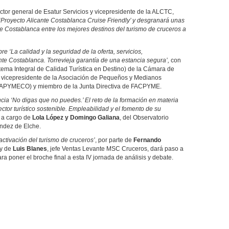
rector general de Esatur Servicios y vicepresidente de la ALCTC,
‘Proyecto Alicante Costablanca Cruise Friendly’ y desgranará unas
te Costablanca entre los mejores destinos del turismo de cruceros a
re ‘La calidad y la seguridad de la oferta, servicios,
ante Costablanca. Torrevieja garantía de una estancia segura’,
con
stema Integral de Calidad Turística en Destino) de la Cámara de
, vicepresidente de la Asociación de Pequeños y Medianos
 (APYMECO) y miembro de la Junta Directiva de FACPYME.
ncia ‘No digas que no puedes.’ El reto de la formación en materia
ctor turístico sostenible. Empleabilidad y el fomento de su
a cargo de
Lola López y Domingo Galiana
, del Observatorio
ndez de Elche.
ctivación del turismo de cruceros’
, por parte de
Fernando
 y de
Luis Blanes
, jefe Ventas Levante MSC Cruceros, dará paso a
ra poner el broche final a esta IV jornada de análisis y debate.