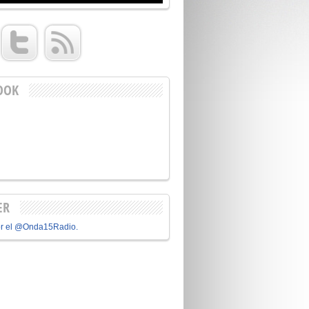
OOK
ER
or el @Onda15Radio.