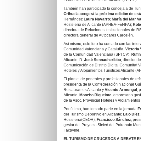
Económicos Provincia de Alicante (INECA).
También han participado la concejala de Tur
Orihuela acogerá la próxima edición de est
Hernández
Laura Navarro
;
María del Mar Va
Hostelería de Alicante (APHEA-FEHPA);
Robe
directora de Relaciones Institucionales de 
directora general de Autocares Carcelén.
Así mismo, este foro ha contado con las interv
Comunidad Valenciana y Cataluña
, Victoria
de la Comunidad Valenciana (SPTCV),
Rufin
Alicante; D.
José Sennacheribbo
, director 
Comunicación de Distrito Digital Comunitat V
Hoteles y Alojamientos Turísticos Alicante (A
El plantel de ponentes y profesionales de ref
presidenta de la Confederación Nacional G
Restaurantes Alicante y
Vicente Armengol
, 
Alicante,
Moncho Riquelme
, empresario ga
de la Asoc. Provincial Hoteles y Alojamientos T
Por último, han tomado parte en la jornada
F
del Turismo Deportivo en Alicante;
Lalo Díez
Hostelería(CEOH);
Francisco Sánchez
, pre
gestor del Proyecto Sicted del Patronato Mun
Facpyme.
EL TURISMO DE CRUCEROS A DEBATE EN