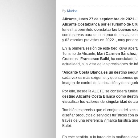
By
Marina
Alicante, lunes 27 de septiembre de 2021
.-
Alicante Costablanca por el Turismo de Cr
lunes ha permitido
constatar las buenas exp
con reservas para un centenar de escalas en 
y 62 escalas previstas en 2022–, muy por enc
En la primera sesión de este foro, cuya aper
Turismo de Alicante,
Mari Carmen Sánchez
,
Cruceros ,
Francesco Balbi
, ha constatado l
actualidad, a la vista de las previsiones de t
“
Alicante Costa Blanca es un destino segur
cada vez es más exigente, y que sabemos qu
imagen de control de la situación y de seguri
Por ello, desde la ALCTC se considera funda
destino Alicante Costa Blanca como destino
visualizar los valores de singularidad de a
También es preciso que el conjunto del sector
diseñar productos o servicios turísticos con l
través de una referencia y marca turística qu
Balbi.
En este sentido, a lo largo de la mañana los 