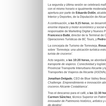
La segunda y última sesión se celebrará ma
con el mismo horario e igualmente moderada p
apertura por parte de
Eduardo Dolón
, alcal
Interior y Deportes, de la Diputación de Alican
A continuación, a
las 9.15 horas
, se desarrol
enorme impacto y motor económico y social e
responsable de Marketing Digital y Nuevos P
Francesco Balbi
, director de la Terminal de
Operaciones Turísticas de BC Tours, y
Pedro
La concejala de Turismo de Torrevieja,
Rosar
sobre ‘
Torrevieja: una ubicación turística est
turista de cruceros’.
Acto seguido, a
las 10:20 horas,
se abordar
transporte de viajeros. Conectividad y logístic
Provincial Transporte Interurbano Alicante y
Transportes de Viajeros de Alicante (ASOVAL
Jonathan Delgado
, CEO de Blue Valley Beac
Challenge. Emprendimiento e innovación abier
cruceros Alicante Costablanca’.
Tras el descanso para el café, a
las 11:30 ho
Carmen Sánchez
, técnico Superior en Patri
innovador de Patrimonio histórico, artístico 
de destino’.