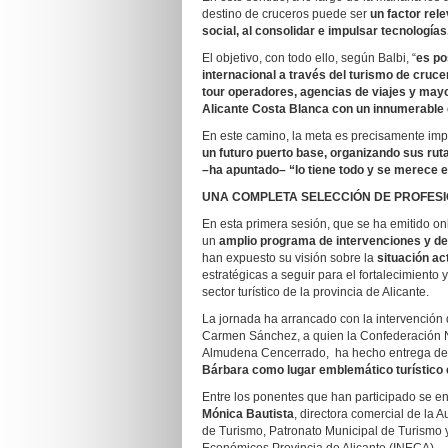
destino de cruceros puede ser
un factor rel
social, al consolidar e impulsar tecnologías
El objetivo, con todo ello, según Balbi, “
es po
internacional a través del turismo de cruce
tour operadores, agencias de viajes y mayo
Alicante Costa Blanca con un innumerable c
En este camino, la meta es precisamente imp
un futuro puerto base, organizando sus rut
–ha apuntado– “lo tiene todo y se merece 
UNA COMPLETA SELECCIÓN DE PROFES
En esta primera sesión, que se ha emitido on
un
amplio programa de intervenciones y d
han expuesto su visión sobre la
situación ac
estratégicas a seguir para el fortalecimiento
sector turístico de la provincia de Alicante.
La jornada ha arrancado con la intervención 
Carmen Sánchez, a quien la Confederación N
Almudena Cencerrado, ha hecho entrega d
Bárbara como lugar emblemático turístico e
Entre los ponentes que han participado se 
Mónica Bautista
, directora comercial de la A
de Turismo, Patronato Municipal de Turismo 