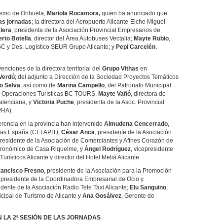
ismo de Orihuela,
Mariola Rocamora,
quien ha anunciado que
as jornadas
; la directora del Aeropuerto Alicante-Elche Miguel
lera
, presidenta de la Asociación Provincial Empresarios de
rto Botella
, director del Área Autobuses Vectalia;
Mayte Rubio
,
RSC y Des. Logístico SEUR Grupo Alicante; y
Pepi Carcelén
,
enciones de la directora territorial del
Grupo Vithas
en
 Verdú
; del adjunto a Dirección de la Sociedad Proyectos Temáticos
o Selva
, así como de
Marina Campello
, del Patronato Municipal
de Operaciones Turísticas BC TOURS,
Mayte Vañó
, directora de
alenciana, y
Victoria Puche
, presidenta de la Asoc. Provincial
PHA).
erencia en la provincia han intervenido
Almudena Cencerrado
,
uías España (CEFAPIT);
César Anca
, presidente de la Asociación
presidente de la Asociación de Comerciantes y Afines Corazón de
stronómico de Casa Riquelme, y
Ángel Rodríguez
, vicepresidente
urísticos Alicante y director del Hotel Meliá Alicante.
rancisco Fresno
, presidente de la Asociación para la Promoción
, presidente de la Coordinadora Empresarial de Ocio y
sidente de la Asociación Radio Tele Taxi Alicante;
Elu Sanguino
,
icipal de Turismo de Alicante y
Ana Gosálvez
, Gerente de
 LA 2ª SESIÓN DE LAS JORNADAS