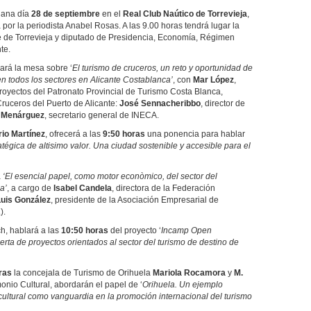
ñana día
28 de septiembre
en el
Real Club Naútico
de Torrevieja
,
or la periodista Anabel Rosas. A las 9.00 horas tendrá lugar la
de de Torrevieja y diputado de Presidencia, Economía, Régimen
te.
lará la mesa sobre ‘
El turismo de cruceros, un reto y oportunidad de
n todos los sectores en Alicante Costablanca’
, con
Mar López
,
royectos del Patronato Provincial de Turismo Costa Blanca,
 Cruceros del Puerto de Alicante:
José Sennacheribbo
, director de
 Menárguez
, secretario general de INECA.
io Martínez
, ofrecerá a las
9:50 horas
una ponencia para hablar
ratégica de altisimo valor. Una ciudad sostenible y accesible para el
á
‘El esencial papel, como motor econòmico, del sector del
a’
, a cargo de
Isabel Candela
, directora de la Federación
Luis González
, presidente de la Asociación Empresarial de
).
h, hablará a las
10:50 horas
del proyecto ‘
Incamp Open
ta de proyectos orientados al sector del turismo de destino de
ras
la concejala de Turismo de Orihuela
Mariola Rocamora
y
M.
monio Cultural, abordarán el papel de ‘
Orihuela. Un ejemplo
y cultural como vanguardia en la promoción internacional del turismo