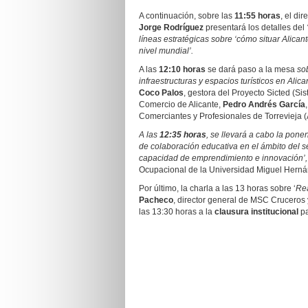
A continuación, sobre las
11:55 horas
, el di
Jorge Rodríguez
presentará los detalles del
líneas estratégicas sobre ‘cómo situar Alican
nivel mundial’.
A las
12:10 horas
se dará paso a la mesa
sob
infraestructuras y espacios turísticos en Alic
Coco Palos
, gestora del Proyecto Sicted (Si
Comercio de Alicante,
Pedro Andrés García
Comerciantes y Profesionales de Torrevieja
A las
12:35 horas
, se llevará a cabo la pone
de colaboración educativa en el ámbito del se
capacidad de emprendimiento e innovación’,
Ocupacional de la Universidad Miguel Herná
Por último, la charla a las 13 horas sobre ‘
Rea
Pacheco
, director general de MSC Cruceros
las 13:30 horas a la
clausura institucional
pa