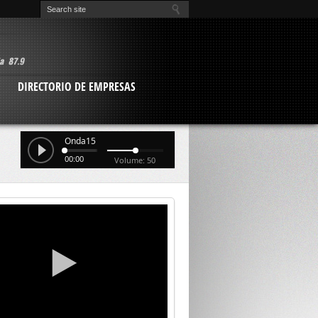
O
DIRECTORIO DE EMPRESAS
Onda15
00:00
Volume: 50