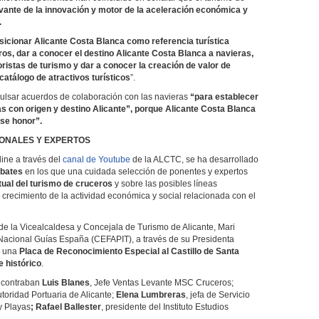
evante de la innovación y motor de la aceleración económica y
.
sicionar Alicante Costa Blanca como referencia turística
ros, dar a conocer el destino Alicante Costa Blanca a navieras,
ristas de turismo y dar a conocer la creación de valor de
atálogo de atractivos turísticos
”.
ulsar acuerdos de colaboración con las navieras
“para establecer
as con origen y destino Alicante”, porque Alicante Costa Blanca
ese honor”.
IONALES Y EXPERTOS
line a través del
canal de Youtube
de la ALCTC, se ha desarrollado
ebates
en los que una cuidada selección de ponentes y expertos
tual del turismo de cruceros
y sobre las posibles líneas
 y crecimiento de la actividad económica y social relacionada con el
de la Vicealcaldesa y Concejala de Turismo de Alicante, Mari
acional Guías España (CEFAPIT), a través de su Presidenta
e una
Placa de Reconocimiento Especial al Castillo de Santa
 histórico
.
encontraban
Luis Blanes
, Jefe Ventas Levante MSC Cruceros;
utoridad Portuaria de Alicante;
Elena Lumbreras
, jefa de Servicio
y Playas
; Rafael Ballester
, presidente del Instituto Estudios