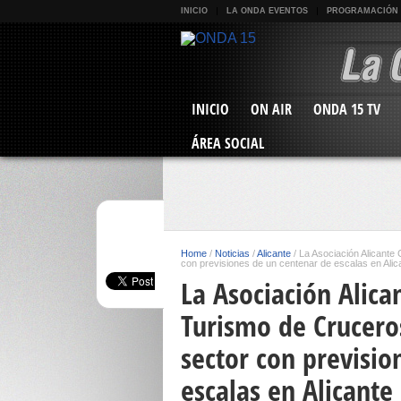
INICIO
LA ONDA EVENTOS
PROGRAMACIÓN
INICIO
ON AIR
ONDA 15 TV
ÁREA SOCIAL
Home
/
Noticias
/
Alicante
/
La Asociación Alicante 
con previsiones de un centenar de escalas en Ali
La Asociación Alica
Turismo de Cruceros
sector con previsio
escalas en Alicante