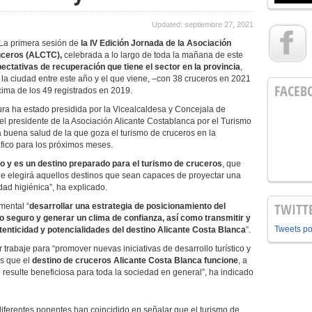
Updated: septiembre 27, 2021
 La primera sesión de
la IV Edición Jornada de la Asociación
uceros (ALCTC),
celebrada a lo largo de toda la mañana de este
ectativas de recuperación que tiene el sector en la provincia
,
la ciudad entre este año y el que viene, –con 38 cruceros en 2021
FACEB
ima de los 49 registrados en 2019.
tura ha estado presidida por la Vicealcaldesa y Concejala de
 el presidente de la Asociación Alicante Costablanca por el Turismo
a buena salud de la que goza el turismo de cruceros en la
ráfico para los próximos meses.
o y es un destino preparado para el turismo de cruceros
, que
e elegirá aquellos destinos que sean capaces de proyectar una
dad higiénica”, ha explicado.
TWITT
mental “
desarrollar una estrategia de posicionamiento del
 seguro y generar un clima de confianza, así como transmitir y
Tweets p
utenticidad y potencialidades del destino Alicante Costa Blanca
”.
 trabaje para “promover nuevas iniciativas de desarrollo turístico y
os que el
destino de cruceros Alicante Costa Blanca funcione
, a
e resulte beneficiosa para toda la sociedad en general”, ha indicado
diferentes ponentes han coincidido en señalar que el turismo de