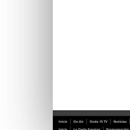
Inicio
On Air
Onda 15 TV
Noticias
Inicio
La Onda Eventos
Programación