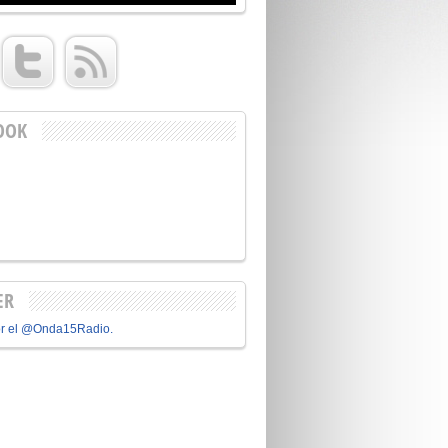
OOK
ER
or el @Onda15Radio.