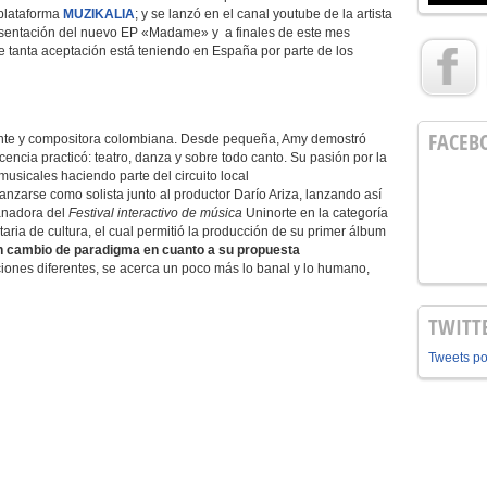
 plataforma
MUZIKALIA
; y se lanzó en el canal youtube de la artista
esentación del nuevo EP «Madame» y a finales de este mes
e tanta aceptación está teniendo en España por parte de los
FACEB
tante y compositora colombiana. Desde pequeña, Amy demostró
cencia practicó: teatro, danza y sobre todo canto. Su pasión por la
musicales haciendo parte del circuito local
nzarse como solista junto al productor Darío Ariza, lanzando así
ganadora del
Festival interactivo de música
Uninorte en la categoría
taria de cultura, el cual permitió la producción de su primer álbum
n cambio de paradigma en cuanto a su propuesta
iones diferentes, se acerca un poco más lo banal y lo humano,
TWITT
Tweets p