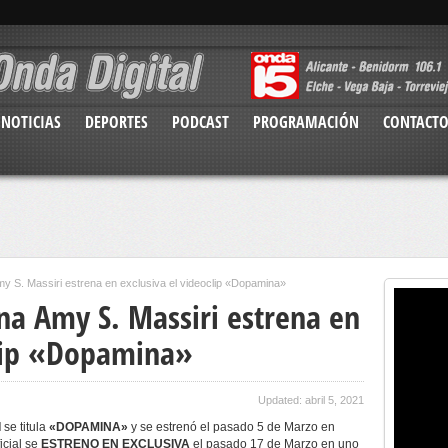
NOTICIAS
DEPORTES
PODCAST
PROGRAMACIÓN
CONTACT
my S. Massiri estrena en exclusiva el videoclip «Dopamina»
na Amy S. Massiri estrena en
clip «Dopamina»
Updated: abril 5, 2021
I
se titula
«DOPAMINA»
y se estrenó el pasado 5 de Marzo en
ficial se
ESTRENO EN EXCLUSIVA
el pasado 17 de Marzo en uno