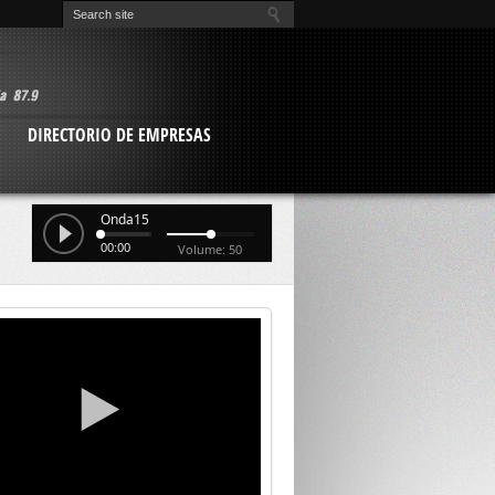
O
DIRECTORIO DE EMPRESAS
Onda15
00:00
Volume: 50