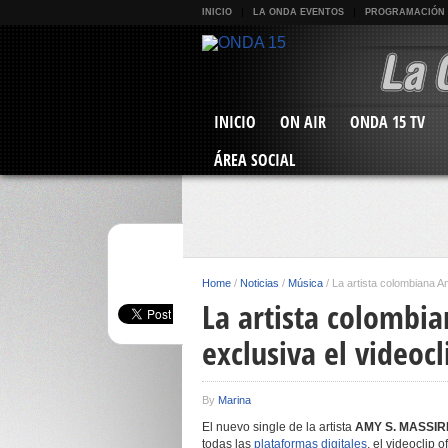
INICIO
LA ONDA EVENTOS
PROGRAMACIÓN
INICIO
ON AIR
ONDA 15 TV
ÁREA SOCIAL
Home
/
Noticias
/
Música
/
La artista colombiana A
La artista colombia
exclusiva el video
By
Marina
El nuevo single de la artista
AMY S. MASSIR
todas las
plataformas digitales
, el videoclip o