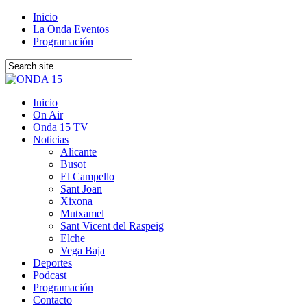
Inicio
La Onda Eventos
Programación
Inicio
On Air
Onda 15 TV
Noticias
Alicante
Busot
El Campello
Sant Joan
Xixona
Mutxamel
Sant Vicent del Raspeig
Elche
Vega Baja
Deportes
Podcast
Programación
Contacto