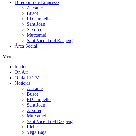
Directorio de Empresas
Alicante
Busot
El Campello
Sant Joan
Xixona
Mutxamel
Sant Vicent del Raspeig
Área Social
Menu
Inicio
On Air
Onda 15 TV
Noticias
Alicante
Busot
El Campello
Sant Joan
Xixona
Mutxamel
Sant Vicent del Raspeig
Elche
Vega Baja