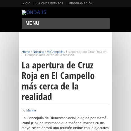
INICIO
LA ONDA EVENTOS
PROGRAMACIÓN
MENU
Home
/
Noticias
/
El Campello
/
La apertura de Cruz Roja en
El Campello más cerca de la realidad
La apertura de Cruz
Roja en El Campello
más cerca de la
realidad
By
Marina
La Concejalía de Bienestar Social, dirigida por Mercé
Pairó (Cs), ha informado que mañana, martes 26 de
mayo, se celebrará una reunión online con la ejecutiva