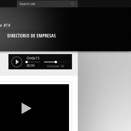
O
DIRECTORIO DE EMPRESAS
Onda15
00:00
Volume: 50