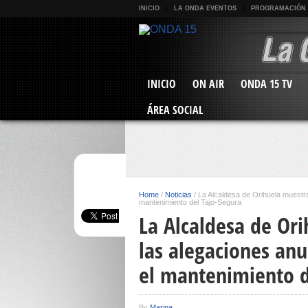
INICIO
LA ONDA EVENTOS
PROGRAMACIÓN
INICIO
ON AIR
ONDA 15 TV
ÁREA SOCIAL
Home
/
Noticias
/
La Alcaldesa de Orihuela muestra
mantenimiento del Tajo-Segura
La Alcaldesa de Or
las alegaciones an
el mantenimiento d
By
Marina