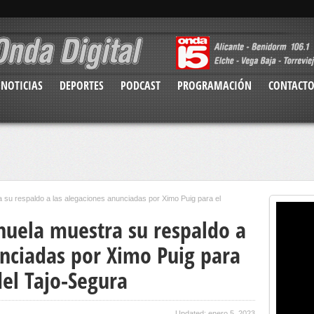
NOTICIAS
DEPORTES
PODCAST
PROGRAMACIÓN
CONTACT
 su respaldo a las alegaciones anunciadas por Ximo Puig para el
ihuela muestra su respaldo a
unciadas por Ximo Puig para
el Tajo-Segura
Updated: enero 5, 2023