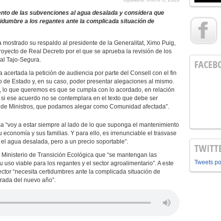
ento de las subvenciones al agua desalada y considera que
tidumbre a los regantes ante la complicada situación de
a mostrado su respaldo al presidente de la Generalitat, Ximo Puig,
royecto de Real Decreto por el que se aprueba la revisión de los
 al Tajo-Segura.
FACEB
 acertada la petición de audiencia por parte del Consell con el fin
o de Estado y, en su caso, poder presentar alegaciones al mismo.
 lo que queremos es que se cumpla con lo acordado, en relación
 si ese acuerdo no se contemplara en el texto que debe ser
jo de Ministros, que podamos alegar como Comunidad afectada”.
sa “voy a estar siempre al lado de lo que suponga el mantenimiento
 economía y sus familias. Y para ello, es irrenunciable el trasvase
 el agua desalada, pero a un precio soportable”.
TWITT
l Ministerio de Transición Ecológica que “se mantengan las
Tweets p
uso viable para los regantes y el sector agroalimentario”. A este
ector “necesita certidumbres ante la complicada situación de
rada del nuevo año”.