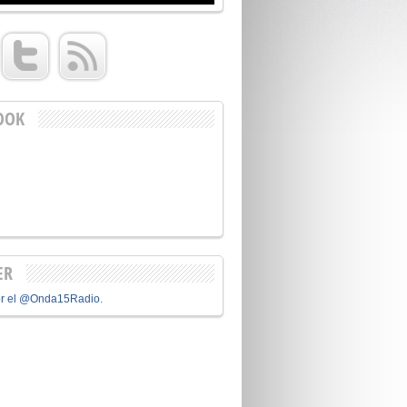
OOK
ER
or el @Onda15Radio.