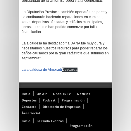
Solidaridad de la Unión Europea y a la Generalitat.
La Diputación Provincial también aportará una parte y
se continuarán haciendo reparaciones en caminos,
zonas deportivas afectadas y edificios municipales,
obras que no se han podido comenzar por falta
financiación.
La alcaldesa ha destacado “la DANA fue muy dura y
necesitamos nuestros recursos para poder reparar los
daños causados por la gran catástrofe que sufrimos en
septiembre”.
La alcaldesa de Almoradí
Descarga
Inicio
On Air
Onda 15 TV
Noticias
Deportes
Podcast
Programación
Contacto
Directorio de Empresas
Área Social
Inicio
La Onda Eventos
Programación