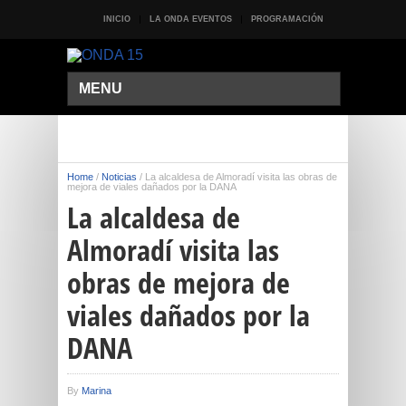
INICIO
LA ONDA EVENTOS
PROGRAMACIÓN
MENU
Home
/
Noticias
/
La alcaldesa de Almoradí visita las obras de
mejora de viales dañados por la DANA
La alcaldesa de
Almoradí visita las
obras de mejora de
viales dañados por la
DANA
By
Marina