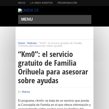
INICIO
LA ONDA EVENTOS
PROGRAMACIÓN
MENU
Home
/
Noticias
/
“Km0”: el servicio gratuito de Familia
Orihuela para asesorar sobre ayudas
“Km0”: el servicio
gratuito de Familia
Orihuela para asesorar
sobre ayudas
By
Marina
El programa «Km0» se trata de un servicio que presta
la Concejalía de Familia en el que ofrece información y