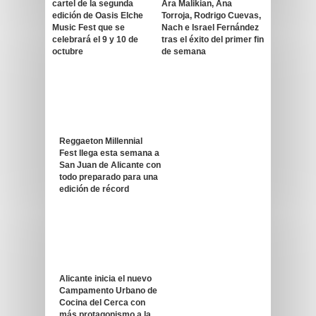
cartel de la segunda
Ara Malikian, Ana
edición de Oasis Elche
Torroja, Rodrigo Cuevas,
Music Fest que se
Nach e Israel Fernández
celebrará el 9 y 10 de
tras el éxito del primer fin
octubre
de semana
Reggaeton Millennial
Fest llega esta semana a
San Juan de Alicante con
todo preparado para una
edición de récord
Alicante inicia el nuevo
Campamento Urbano de
Cocina del Cerca con
más protagonismo a la