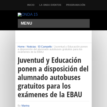
INICIO
LA ONDA EVENTOS
PROGRAMACIÓN
MENU
Home
/
Noticias
/
El Campello
/
Juventud y Educación ponen
a disposición del alumnado autobuses gratuitos para los
exámenes de la EBAU
Juventud y Educación
ponen a disposición del
alumnado autobuses
gratuitos para los
exámenes de la EBAU
By
Marina