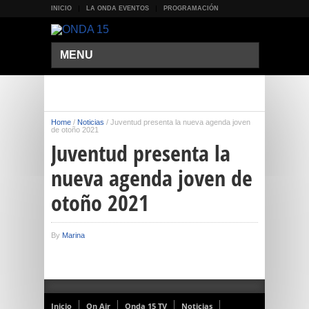
INICIO
LA ONDA EVENTOS
PROGRAMACIÓN
MENU
Home
/
Noticias
/
Juventud presenta la nueva agenda joven
de otoño 2021
Juventud presenta la
nueva agenda joven de
otoño 2021
By
Marina
Inicio
On Air
Onda 15 TV
Noticias