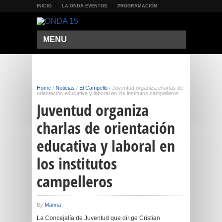
INICIO
LA ONDA EVENTOS
PROGRAMACIÓN
MENU
Home
/
Noticias
/
El Campello
/
Juventud organiza charlas de
orientación educativa y laboral en los institutos campelleros
Juventud organiza
charlas de orientación
educativa y laboral en
los institutos
campelleros
By
Marina
La Concejalía de Juventud que dirige Cristian