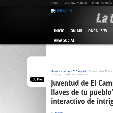
INICIO
LA ONDA EVENTOS
PROGRAMACIÓN
INICIO
ON AIR
ONDA 15 TV
ÁREA SOCIAL
Home
/
Noticias
/
El Campello
/
Juventud de El Camp
de intriga dirigido a los jóvenes
Juventud de El Camp
llaves de tu pueblo
interactivo de intri
By
Marina