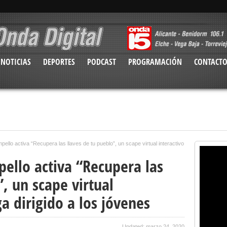
NOTICIAS
DEPORTES
PODCAST
PROGRAMACIÓN
CONTACT
ello activa “Recupera las llaves de tu pueblo”, un scape virtual interactivo
ello activa “Recupera las
”, un scape virtual
ga dirigido a los jóvenes
Updated: marzo 24, 2020