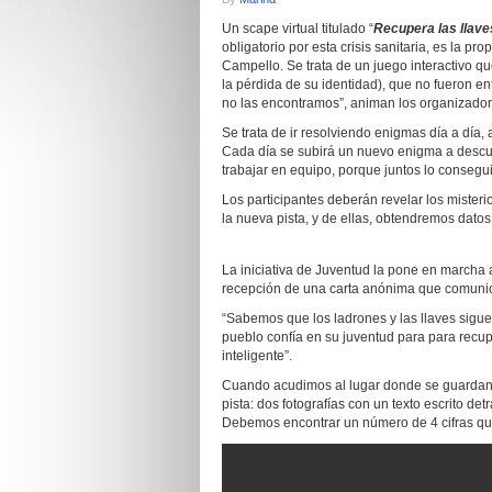
Un scape virtual titulado “
Recupera las llave
obligatorio por esta crisis sanitaria, es la p
Campello. Se trata de un juego interactivo qu
la pérdida de su identidad), que no fueron e
no las encontramos”, animan los organizador
Se trata de ir resolviendo enigmas día a día,
Cada día se subirá un nuevo enigma a descub
trabajar en equipo, porque juntos lo consegui
Los participantes deberán revelar los misteri
la nueva pista, y de ellas, obtendremos datos p
La iniciativa de Juventud la pone en marcha 
recepción de una carta anónima que comunica
“Sabemos que los ladrones y las llaves sigu
pueblo confía en su juventud para para recuper
inteligente”.
Cuando acudimos al lugar donde se guardan l
pista: dos fotografías con un texto escrito det
Debemos encontrar un número de 4 cifras que