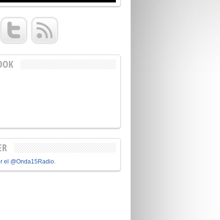
OOK
ER
or el @Onda15Radio.