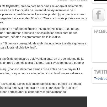
s de tu pueblo
”, creado para hacer más llevadero el aislamiento
ropuesta de la Concejalía de Juventud del Ayuntamiento de El
e plantea la pérdida de las llaves del pueblo (que puede acarrear
ntregadas hace más de 100 años. “Nuestra historia podría cambiar y
es.
 a partir de mañana miércoles, 25 de marzo, a las 12:00 horas.
FACEB
rir. “Tendremos a nuestra disposición los chats para poder
remos”, señalan los promotores de la iniciativa.
os. “Si hemos conseguido descubrirla, nos llevará al día siguiente a
ara lograr el objetivo final”.
a través de un encargo del Ayuntamiento, en el que informa de la
 un robo que nos afecta a todos: ¡Las llaves de nuestro pueblo!
en aquí, por eso debemos darnos prisa antes de que huyan. El
TWITT
arlas, porque conoce a la perfección el territorio, es valiente e
Tweets p
as valiosas llaves, nos encontramos lo que parece la primera
rás: “para empezar a buscar en este lugar os tenéis que fijar”.
 nos permita abrir el candado y seguir avanzando.