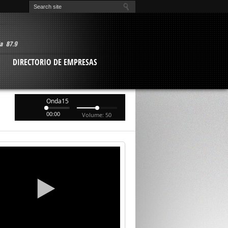
O
DIRECTORIO DE EMPRESAS
Onda15
00:00
Volume: 50