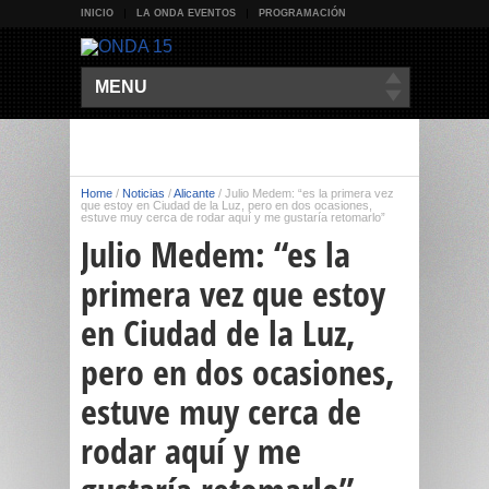
INICIO
LA ONDA EVENTOS
PROGRAMACIÓN
MENU
Home
/
Noticias
/
Alicante
/
Julio Medem: “es la primera vez
que estoy en Ciudad de la Luz, pero en dos ocasiones,
estuve muy cerca de rodar aquí y me gustaría retomarlo”
Julio Medem: “es la
primera vez que estoy
en Ciudad de la Luz,
pero en dos ocasiones,
estuve muy cerca de
rodar aquí y me