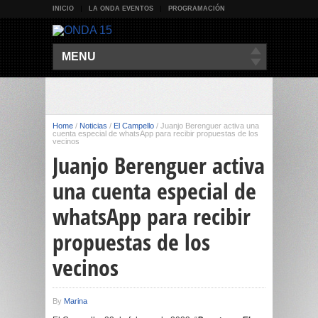
INICIO
LA ONDA EVENTOS
PROGRAMACIÓN
MENU
Home
/
Noticias
/
El Campello
/
Juanjo Berenguer activa una
cuenta especial de whatsApp para recibir propuestas de los
vecinos
Juanjo Berenguer activa
una cuenta especial de
whatsApp para recibir
propuestas de los
vecinos
By
Marina