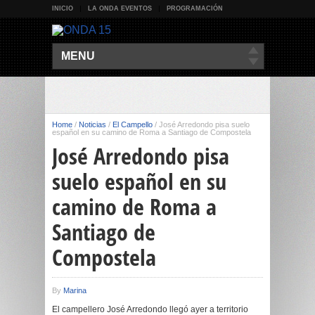
INICIO
LA ONDA EVENTOS
PROGRAMACIÓN
MENU
Home
/
Noticias
/
El Campello
/
José Arredondo pisa suelo
español en su camino de Roma a Santiago de Compostela
José Arredondo pisa
suelo español en su
camino de Roma a
Santiago de
Compostela
By
Marina
El campellero José Arredondo llegó ayer a territorio