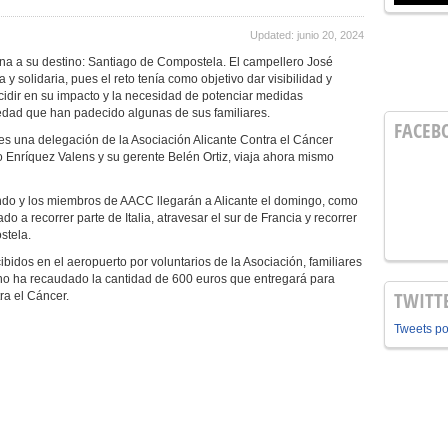
Updated: junio 20, 2024
na a su destino: Santiago de Compostela. El campellero José
y solidaria, pues el reto tenía como objetivo dar visibilidad y
incidir en su impacto y la necesidad de potenciar medidas
edad que han padecido algunas de sus familiares.
FACEB
na delegación de la Asociación Alicante Contra el Cáncer
Enríquez Valens y su gerente Belén Ortiz, viaja ahora mismo
 y los miembros de AACC llegarán a Alicante el domingo, como
do a recorrer parte de Italia, atravesar el sur de Francia y recorrer
stela.
os en el aeropuerto por voluntarios de la Asociación, familiares
grino ha recaudado la cantidad de 600 euros que entregará para
TWITT
ra el Cáncer.
Tweets p