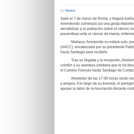
By
Marina
Salió el 7 de marzo de Roma, y llegará maña
Arrendondo culminará así una gesta deportiva 
sensibilizar a la población sobre el cáncer, 
preventivas ante el cáncer de mama, enferm
Mañana, Arredondo no estará solo, pues u
(AACC), encabezada por su presidente Pablo 
hacia Santiago para recibirlo
Tras su llegada y la recepción, Arredondo
colofón a su aventura solidaria que le ha lleva
el Camino Francés hasta Santiago de Compo
Alrededor de las 17.00 horas serán recibid
y amigos. A lo largo de su travesía, el pere
apoyar la labor de la Asociación Alicante cont