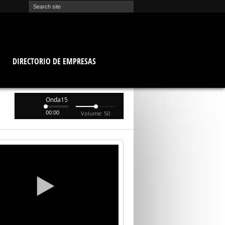
O
DIRECTORIO DE EMPRESAS
Onda15
00:00
Volume: 50