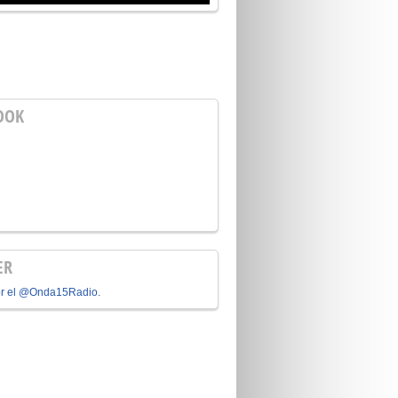
OOK
ER
or el @Onda15Radio.