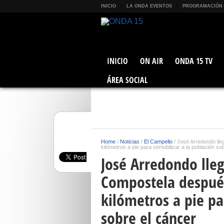
INICIO
LA ONDA EVENTOS
PROGRAMACIÓN
INICIO
ON AIR
ONDA 15 TV
ÁREA SOCIAL
Home
/
Noticias
/
El Campello
/
José Arredondo lle
kilómetros a pie para sensibilizar a la población so
José Arredondo lle
Compostela después
kilómetros a pie pa
sobre el cáncer