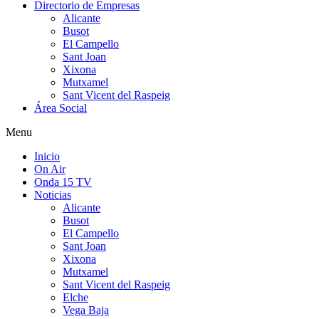
Directorio de Empresas
Alicante
Busot
El Campello
Sant Joan
Xixona
Mutxamel
Sant Vicent del Raspeig
Área Social
Menu
Inicio
On Air
Onda 15 TV
Noticias
Alicante
Busot
El Campello
Sant Joan
Xixona
Mutxamel
Sant Vicent del Raspeig
Elche
Vega Baja