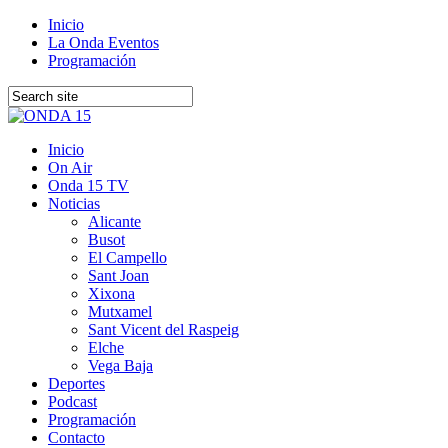
Inicio
La Onda Eventos
Programación
Inicio
On Air
Onda 15 TV
Noticias
Alicante
Busot
El Campello
Sant Joan
Xixona
Mutxamel
Sant Vicent del Raspeig
Elche
Vega Baja
Deportes
Podcast
Programación
Contacto