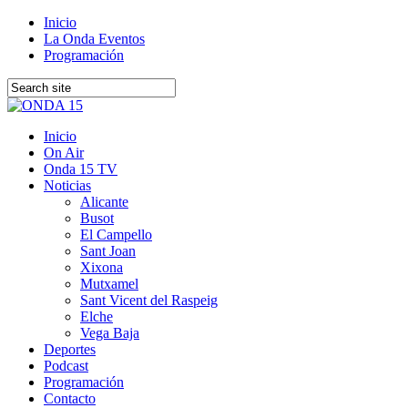
Inicio
La Onda Eventos
Programación
Inicio
On Air
Onda 15 TV
Noticias
Alicante
Busot
El Campello
Sant Joan
Xixona
Mutxamel
Sant Vicent del Raspeig
Elche
Vega Baja
Deportes
Podcast
Programación
Contacto