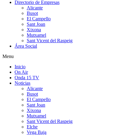
Directorio de Empresas
Alicante
Busot
El Campello
Sant Joan
Xixona
Mutxamel
Sant Vicent del Raspeig
Área Social
Menu
Inicio
On Air
Onda 15 TV
Noticias
Alicante
Busot
El Campello
Sant Joan
Xixona
Mutxamel
Sant Vicent del Raspeig
Elche
Vega Baja