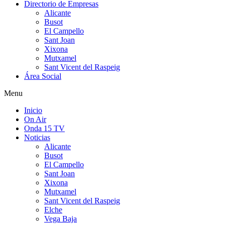
Directorio de Empresas
Alicante
Busot
El Campello
Sant Joan
Xixona
Mutxamel
Sant Vicent del Raspeig
Área Social
Menu
Inicio
On Air
Onda 15 TV
Noticias
Alicante
Busot
El Campello
Sant Joan
Xixona
Mutxamel
Sant Vicent del Raspeig
Elche
Vega Baja