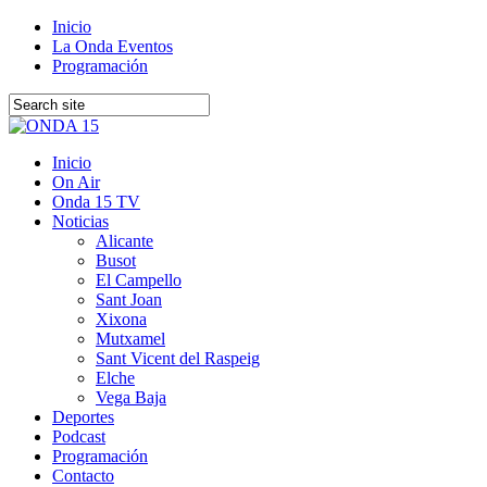
Inicio
La Onda Eventos
Programación
Inicio
On Air
Onda 15 TV
Noticias
Alicante
Busot
El Campello
Sant Joan
Xixona
Mutxamel
Sant Vicent del Raspeig
Elche
Vega Baja
Deportes
Podcast
Programación
Contacto