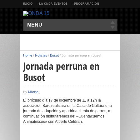
INICIO
LA ONDA EVENTOS
PROGRAMACIÓN
MENU
Home
/
Noticias
/
Busot
/
Jornada perruna en Busot
Jornada perruna en
Busot
By
Marina
El próximo día 17 de diciembre de 11 a 12h la
asociación Barc realizará en la Casa de Cultura una
jornada de adopción y apadrinamiento de perros, a
continuación disfrutaremos del «Cuentacuentos
Animalescos» con Alberto Celdrán.