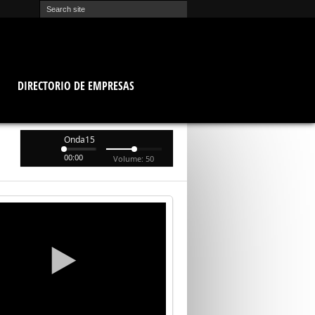
O
DIRECTORIO DE EMPRESAS
Onda15
00:00
Volume: 50