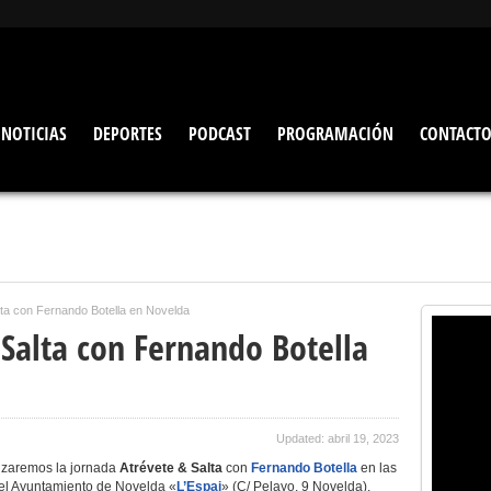
NOTICIAS
DEPORTES
PODCAST
PROGRAMACIÓN
CONTACT
lta con Fernando Botella en Novelda
Salta con Fernando Botella
Updated: abril 19, 2023
izaremos la jornada
Atrévete & Salta
con
Fernando Botella
en las
del Ayuntamiento de Novelda «
L’Espai
» (C/ Pelayo, 9 Novelda).