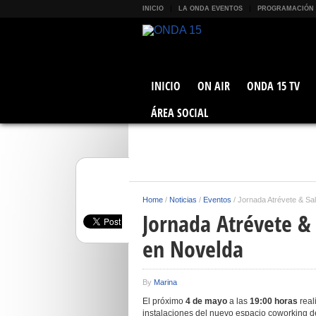
INICIO
LA ONDA EVENTOS
PROGRAMACIÓN
INICIO
ON AIR
ONDA 15 TV
ÁREA SOCIAL
Home
/
Noticias
/
Eventos
/
Jornada Atrévete & Sa
Jornada Atrévete & 
en Novelda
By
Marina
El próximo
4 de mayo
a las
19:00 horas
real
instalaciones del nuevo espacio coworking 