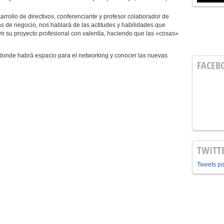
rrollo de directivos, conferenciante y profesor colaborador de
s de negocio, nos hablará de las actitudes y habilidades que
r su proyecto profesional con valentía, haciendo que las «cosas»
il donde habrá espacio para el networking y conocer las nuevas
FACEB
TWITT
Tweets p