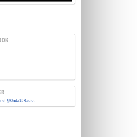
OOK
ER
or el @Onda15Radio.